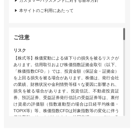
カスタマーハラスメントに対する基本方針
本サイトのご利用にあたって
ご注意
リスク
【株式等】株価変動による値下りの損失を被るリスクが
あります。信用取引および株価指数証拠金取引（以下、
「株価指数CFD」）では、投資金額（保証金・証拠金）
を上回る損失を被る場合があります。株価は、発行会社
の業績、財務状況や金利情勢等様々な要因に影響され、
損失を被る場合があります。投資信託、不動産投資証
券、預託証券、受益証券発行信託の受益証券等は、裏付
け資産の評価額（指数連動型の場合は日経平均株価・
TOPIX等）等、株価指数CFDは対象指数等の変化に伴う
価格変動のリスクがあります。外国市場については、為
替変動や地域情勢等により損失を被る場合があります。
上場投資信託（ETF）および指数連動証券（ETN）のう