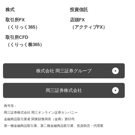
ち、レバレッジ型・インバース型の価格の上昇率・下落
株式
投資信託
率は、2営業日以上の期間の場合、同期間の原指数の上
昇率・下落率に一定の倍率を乗じたものとは通常一致せ
取引所FX
店頭FX
ず、それが長期にわたり継続することにより、期待した
（くりっく365）
（アクティブFX）
投資効果が得られないおそれがあります。上場新株予約
権証券は、上場期間・権利行使期間が短期間の期限付き
取引所CFD
の有価証券であり、上場期間内に売却するか権利行使期
（くりっく株365）
間内に行使しなければその価値を失い、また、権利行使
による株式の取得には所定の金額の払込みが必要です。
株価指数CFDでは建玉を保有し続けることにより金利相
当額・配当相当額の受け払いが発生します。【FX】外
株式会社 岡三証券グループ
国為替証拠金取引（以下、「FX」）は預託した証拠金
の額を超える取引ができるため、対象通貨の為替相場の
変動により損益が大きく変動し、投資元本（証拠金）を
岡三証券株式会社
上回る損失を被る場合があります。外貨間取引は、対象
通貨の対円相場の変動により決済時の証拠金授受の額が
商号等
増減する可能性があります。対象通貨の金利変動等によ
岡三証券株式会社 岡三オンライン証券カンパニー
りスワップポイントの受取額が増減する可能性がありま
金融商品取引業者 関東財務局長（金商）第53号
す。ポジションを構成する金利水準が逆転した場合、ス
第一種金融商品取引業
第二種金融商品取引業
投資助言・代理業
ワップポイントの受取から支払に転じる可能性がありま