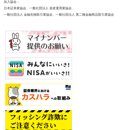
す。為替相場の急変時等に取引を行うことができず不測
加入協会
の損害が発生する可能性があります。【各商品共通】シ
日本証券業協会
一般社団法人 資産運用業協会
ステム、通信回線等の障害により発注、執行等ができず
一般社団法人 金融先物取引業協会
一般社団法人 第二種金融商品取引業協会
機会利益が失われる可能性があります。
保証金・証拠金
【信用】最低委託保証金30万円が必要です。信用取引は
委託保証金の額を上回る取引が可能であり、取引額の
30％以上の委託保証金が必要です。【株価指数CFD】
発注証拠金（必要証拠金）は、株価指数ごとに異なり、
取引所により定められた証拠金基準額となります。Web
サイトで最新のものをご確認ください。【FX】個人の
お客様の発注証拠金（必要証拠金）は、取引所FXで
は、取引所が定める証拠金基準額に選択レバレッジコー
スに応じた所要額を加えた額とし、店頭FXでは、取引
金額（為替レート×取引数量）× 4%以上の額とします。
一部レバレッジコースの選択ができない場合がありま
す。法人のお客様の発注証拠金（必要証拠金）は、取引
所FXでは、取引所が定める証拠金基準額とし、店頭FX
では、取引金額（為替レート×取引数量）×金融先物取引
業協会が公表する数値とします。発注証拠金に対して、