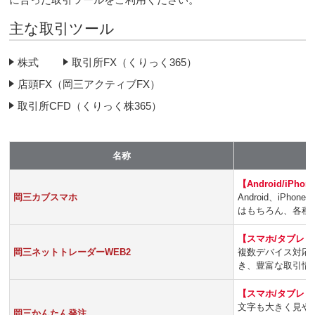
主な取引ツール
株式
取引所FX（くりっく365）
店頭FX（岡三アクティブFX）
取引所CFD（くりっく株365）
名称
【Android/iPho
岡三カブスマホ
Android、i
はもちろん、各種
【スマホ/タブレッ
岡三ネットトレーダーWEB2
複数デバイス対応
き、豊富な取引情
【スマホ/タブレッ
文字も大きく見や
岡三かんたん発注