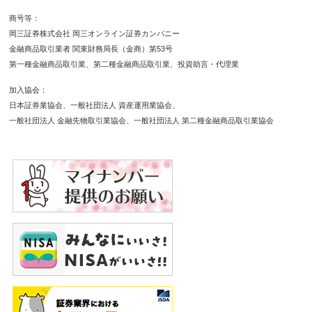
通貨の対円相場の変動により決済時の証拠金授受の額が
商号等
増減する可能性があります。対象通貨の金利変動等によ
岡三証券株式会社 岡三オンライン証券カンパニー
りスワップポイントの受取額が増減する可能性がありま
金融商品取引業者 関東財務局長（金商）第53号
す。ポジションを構成する金利水準が逆転した場合、ス
第一種金融商品取引業
第二種金融商品取引業
投資助言・代理業
ワップポイントの受取から支払に転じる可能性がありま
す。為替相場の急変時等に取引を行うことができず不測
加入協会
の損害が発生する可能性があります。【各商品共通】シ
日本証券業協会
一般社団法人 資産運用業協会
ステム、通信回線等の障害により発注、執行等ができず
一般社団法人 金融先物取引業協会
一般社団法人 第二種金融商品取引業協会
機会利益が失われる可能性があります。
保証金・証拠金
【信用】最低委託保証金30万円が必要です。信用取引は
委託保証金の額を上回る取引が可能であり、取引額の
30％以上の委託保証金が必要です。【株価指数CFD】
発注証拠金（必要証拠金）は、株価指数ごとに異なり、
取引所により定められた証拠金基準額となります。Web
サイトで最新のものをご確認ください。【FX】個人の
お客様の発注証拠金（必要証拠金）は、取引所FXで
は、取引所が定める証拠金基準額に選択レバレッジコー
スに応じた所要額を加えた額とし、店頭FXでは、取引