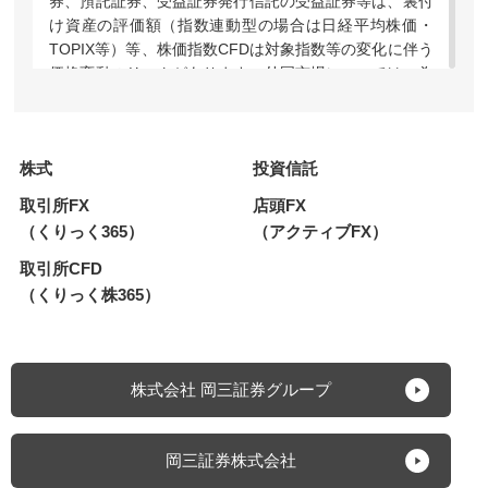
券、預託証券、受益証券発行信託の受益証券等は、裏付
け資産の評価額（指数連動型の場合は日経平均株価・
TOPIX等）等、株価指数CFDは対象指数等の変化に伴う
価格変動のリスクがあります。外国市場については、為
替変動や地域情勢等により損失を被る場合があります。
上場投資信託（ETF）および指数連動証券（ETN）のう
ち、レバレッジ型・インバース型の価格の上昇率・下落
株式
投資信託
率は、2営業日以上の期間の場合、同期間の原指数の上
昇率・下落率に一定の倍率を乗じたものとは通常一致せ
取引所FX
店頭FX
ず、それが長期にわたり継続することにより、期待した
（くりっく365）
（アクティブFX）
投資効果が得られないおそれがあります。上場新株予約
権証券は、上場期間・権利行使期間が短期間の期限付き
取引所CFD
の有価証券であり、上場期間内に売却するか権利行使期
（くりっく株365）
間内に行使しなければその価値を失い、また、権利行使
による株式の取得には所定の金額の払込みが必要です。
株価指数CFDでは建玉を保有し続けることにより金利相
当額・配当相当額の受け払いが発生します。【FX】外
株式会社 岡三証券グループ
国為替証拠金取引（以下、「FX」）は預託した証拠金
の額を超える取引ができるため、対象通貨の為替相場の
変動により損益が大きく変動し、投資元本（証拠金）を
岡三証券株式会社
上回る損失を被る場合があります。外貨間取引は、対象