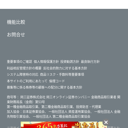
機能比較
お問合せ
重要事項のご確認
個人情報保護方針
投資勧誘方針
最良執行方針
利益相反管理方針の概要
反社会的勢力に対する基本方針
システム障害時の対応
商品リスク・手数料等重要事項
本サイトのご利用にあたって
倫理コード
募集等に係る株券等の顧客への配分に関する基本方針
商号等：
岡三証券株式会社 岡三オンライン証券カンパニー 金融商品取引業者 関
東財務局長（金商）第53号
第一種金融商品取引業、第二種金融商品取引業、投資助言・代理業
加入協会：
日本証券業協会
、
一般社団法人 資産運用業協会
、
一般社団法人 金融
先物取引業協会
、
一般社団法人 第二種金融商品取引業協会
当サイト内に掲載されている画面・文言等は一部開発中のものです。変更とな