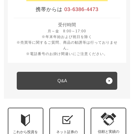
携帯からは
03-6386-4473
受付時間
月曜日から金曜日 8時から17時
月～金 8:00～17:00
※年末年始および祝日を除く
※売買等に関するご質問、商品の勧誘等は行っておりませ
ん。
※電話番号のお掛け間違いにご注意ください。
Q&A
信頼と実績の
これから投資を
ネット証券の