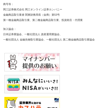
通貨の対円相場の変動により決済時の証拠金授受の額が
商号等
増減する可能性があります。対象通貨の金利変動等によ
岡三証券株式会社 岡三オンライン証券カンパニー
りスワップポイントの受取額が増減する可能性がありま
金融商品取引業者 関東財務局長（金商）第53号
す。ポジションを構成する金利水準が逆転した場合、ス
第一種金融商品取引業
第二種金融商品取引業
投資助言・代理業
ワップポイントの受取から支払に転じる可能性がありま
す。為替相場の急変時等に取引を行うことができず不測
加入協会
の損害が発生する可能性があります。【各商品共通】シ
日本証券業協会
一般社団法人 資産運用業協会
ステム、通信回線等の障害により発注、執行等ができず
一般社団法人 金融先物取引業協会
一般社団法人 第二種金融商品取引業協会
機会利益が失われる可能性があります。
保証金・証拠金
【信用】最低委託保証金30万円が必要です。信用取引は
委託保証金の額を上回る取引が可能であり、取引額の
30％以上の委託保証金が必要です。【株価指数CFD】
発注証拠金（必要証拠金）は、株価指数ごとに異なり、
取引所により定められた証拠金基準額となります。Web
サイトで最新のものをご確認ください。【FX】個人の
お客様の発注証拠金（必要証拠金）は、取引所FXで
は、取引所が定める証拠金基準額に選択レバレッジコー
スに応じた所要額を加えた額とし、店頭FXでは、取引
金額（為替レート×取引数量）× 4%以上の額とします。