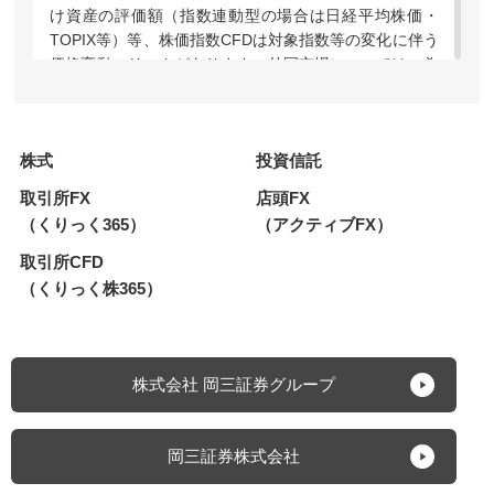
け資産の評価額（指数連動型の場合は日経平均株価・
TOPIX等）等、株価指数CFDは対象指数等の変化に伴う
価格変動のリスクがあります。外国市場については、為
替変動や地域情勢等により損失を被る場合があります。
上場投資信託（ETF）および指数連動証券（ETN）のう
ち、レバレッジ型・インバース型の価格の上昇率・下落
株式
投資信託
率は、2営業日以上の期間の場合、同期間の原指数の上
昇率・下落率に一定の倍率を乗じたものとは通常一致せ
取引所FX
店頭FX
ず、それが長期にわたり継続することにより、期待した
（くりっく365）
（アクティブFX）
投資効果が得られないおそれがあります。上場新株予約
権証券は、上場期間・権利行使期間が短期間の期限付き
取引所CFD
の有価証券であり、上場期間内に売却するか権利行使期
（くりっく株365）
間内に行使しなければその価値を失い、また、権利行使
による株式の取得には所定の金額の払込みが必要です。
株価指数CFDでは建玉を保有し続けることにより金利相
当額・配当相当額の受け払いが発生します。【FX】外
株式会社 岡三証券グループ
国為替証拠金取引（以下、「FX」）は預託した証拠金
の額を超える取引ができるため、対象通貨の為替相場の
変動により損益が大きく変動し、投資元本（証拠金）を
岡三証券株式会社
上回る損失を被る場合があります。外貨間取引は、対象