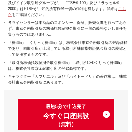
及びドイツ取引所グループが、「FTSE® 100」及び「ラッセル®
2000」はFTSEが、知的所有権等一切の権利を有します。詳細は
こち
ら
をご確認ください。
･
各ライセンサーは本商品のスポンサー、保証、販売促進を行っておら
ず、東京金融取引所の株価指数証拠金取引に一切の義務ないし責任を
負うものではありません。
･
「株365」「くりっく株365」は、株式会社東京金融取引所の登録商標
であり、同取引所が上場している取引所株価指数証拠金取引の愛称と
して使用するものです。
･
「取引所株価指数証拠金取引株365」「取引所CFDくりっく株365」
は、株式会社東京金融取引所の登録商標です。
･
キャラクター「カブリエル」及び「ハイトードリ」の著作権は、株式
会社東京金融取引所にあります。
最短5分で申込完了
今すぐ口座開設
（無料）