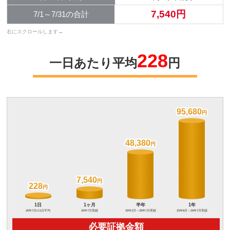
7,540円
7/1～7/31の合計
228
一日あたり平均
円
95,680
95,680
48,380
48,380
7,540
7,540
228
228
必要証拠金額