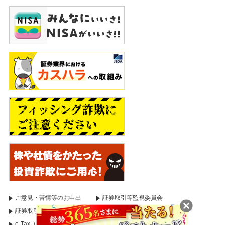
ご意見・苦情等のお申出
証券取引等監視委員会
証券取引等監視委員会（情報受付）
国税庁
e-Tax（電子申告・納税システム）
適時開示情報