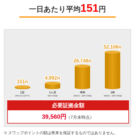
151
一日あたり平均
円
52,106
52,106
26,748
26,748
4,992
4,992
151
151
必要証拠金額
39,560円
（7月末時点）
※
スワップポイントの額は将来を保証するものではありません。