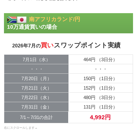
南アフリカランド/円
10万通貨買いの場合
買い
スワップポイント実績
2026年7月の
7月1日（水）
464円
（3日分）
・・・
・・・
7月20日（月）
150円
（1日分）
7月21日（火）
152円
（1日分）
7月22日（水）
480円
（3日分）
7月31日（金）
131円
（1日分）
4,992円
7/1～7/31の合計