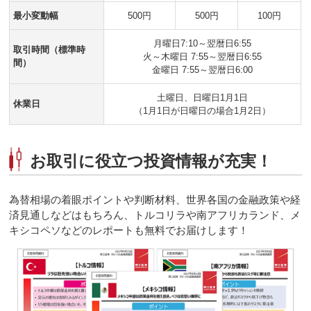
最小変動幅
500円
500円
100円
月曜日7:10～翌暦日6:55
取引時間（標準時
火～木曜日 7:55～翌暦日6:55
間）
金曜日 7:55～翌暦日6:00
土曜日、日曜日1月1日
休業日
（1月1日が日曜日の場合1月2日）
お取引に役立つ投資情報が充実！
為替相場の着眼ポイントや判断材料、世界各国の金融政策や経
済見通しなどはもちろん、トルコリラや南アフリカランド、メ
キシコペソなどのレポートも無料でお届けします！
1日
1ヶ月
26年7月の1日平均
26年7月実績