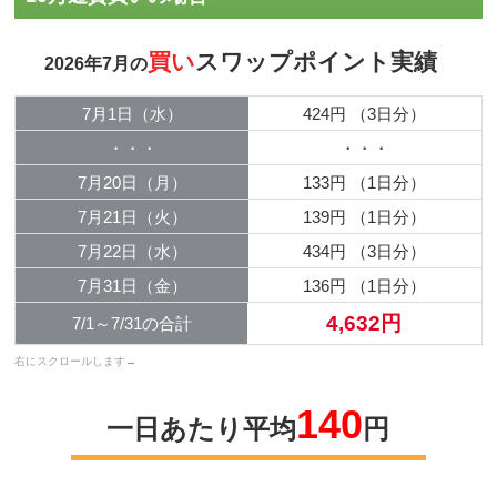
買い
スワップポイント実績
2026年7月の
7月1日（水）
424円
（3日分）
・・・
・・・
7月20日（月）
133円
（1日分）
7月21日（火）
139円
（1日分）
7月22日（水）
434円
（3日分）
7月31日（金）
136円
（1日分）
4,632円
7/1～7/31の合計
140
一日あたり平均
円