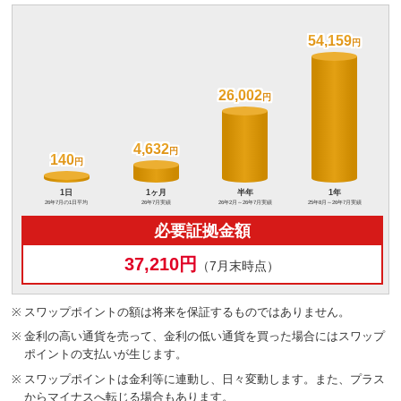
54,159
54,159
26,002
26,002
4,632
4,632
140
140
必要証拠金額
37,210円
（7月末時点）
※
スワップポイントの額は将来を保証するものではありません。
※
金利の高い通貨を売って、金利の低い通貨を買った場合にはスワップ
ポイントの支払いが生じます。
※
スワップポイントは金利等に連動し、日々変動します。また、プラス
からマイナスへ転じる場合もあります。