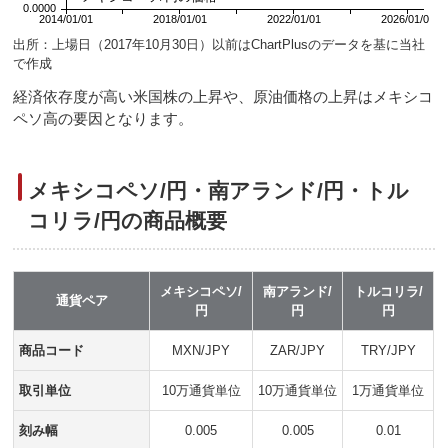
出所：上場日（2017年10月30日）以前はChartPlusのデータを基に当社
で作成
経済依存度が高い米国株の上昇や、原油価格の上昇はメキシコ
ペソ高の要因となります。
メキシコペソ/円・南アランド/円・トル
コリラ/円の商品概要
メキシコペソ/
南アランド/
トルコリラ/
通貨ペア
円
円
円
商品コード
MXN/JPY
ZAR/JPY
TRY/JPY
取引単位
10万通貨単位
10万通貨単位
1万通貨単位
刻み幅
0.005
0.005
0.01