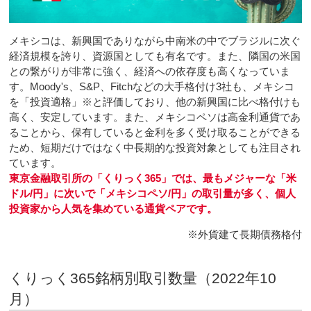
メキシコは、新興国でありながら中南米の中でブラジルに次ぐ
経済規模を誇り、資源国としても有名です。また、隣国の米国
との繋がりが非常に強く、経済への依存度も高くなっていま
す。Moody's、S&P、Fitchなどの大手格付け3社も、メキシコ
を「投資適格」※と評価しており、他の新興国に比べ格付けも
高く、安定しています。また、メキシコペソは高金利通貨であ
ることから、保有していると金利を多く受け取ることができる
ため、短期だけではなく中長期的な投資対象としても注目され
ています。
東京金融取引所の「くりっく365」では、最もメジャーな「米
ドル/円」に次いで「メキシコペソ/円」の取引量が多く、個人
投資家から人気を集めている通貨ペアです。
※外貨建て長期債務格付
くりっく365銘柄別取引数量（2022年10
月）