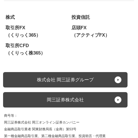
株式
投資信託
取引所FX
店頭FX
（くりっく365）
（アクティブFX）
取引所CFD
（くりっく株365）
株式会社 岡三証券グループ
岡三証券株式会社
商号等
岡三証券株式会社 岡三オンライン証券カンパニー
金融商品取引業者 関東財務局長（金商）第53号
第一種金融商品取引業
第二種金融商品取引業
投資助言・代理業