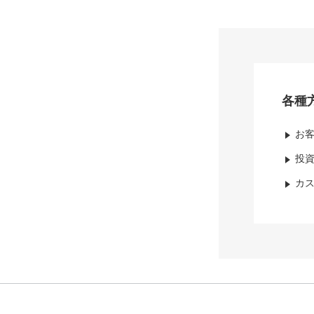
各種
お
投
カ