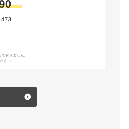
90
473
時
く
っておりません。
ださい。