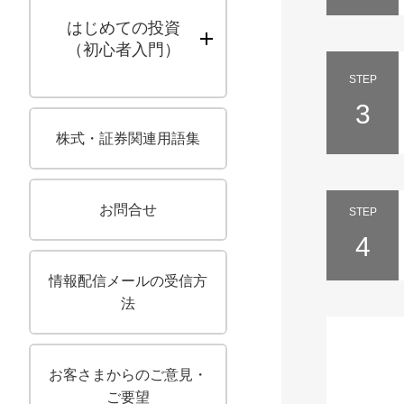
はじめての投資
（初心者入門）
STEP
3
株式・証券関連用語集
お問合せ
STEP
4
情報配信メールの受信方
法
お客さまからのご意見・
ご要望