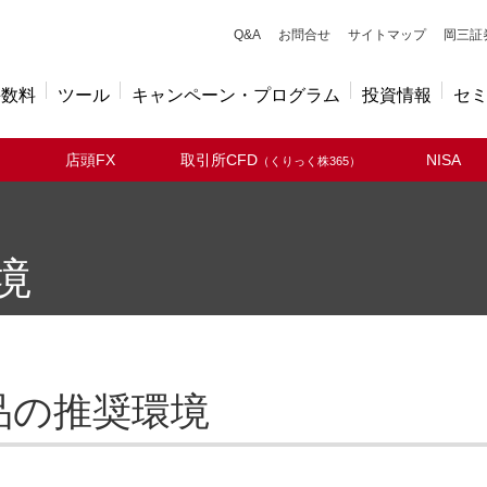
キューアンドエー
Q&A
お問合せ
サイトマップ
岡三証
手数料
ツール
キャンペーン・プログラム
投資情報
セ
店頭FX
取引所CFD
NISA
（くりっく株365）
境
品の推奨環境