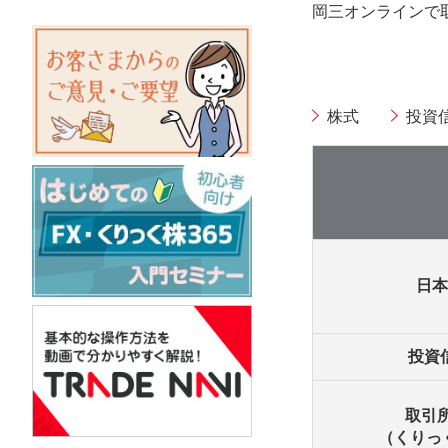
岡三オンラインで
株式
投資
日本
投資
取引所
（くりっく