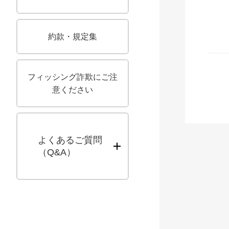
約款・規定集
フィッシング詐欺にご注
意ください
よくあるご質問
キューアンドエー
（
Q&A
）