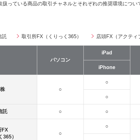
取扱っている商品の取引チャネルとそれぞれの推奨環境につい
信託
取引所FX（くりっく365）
店頭FX（アクティ
iPad
パソコン
iPhone
○
株
○
○
信託
○
○
○
FX
○
365）