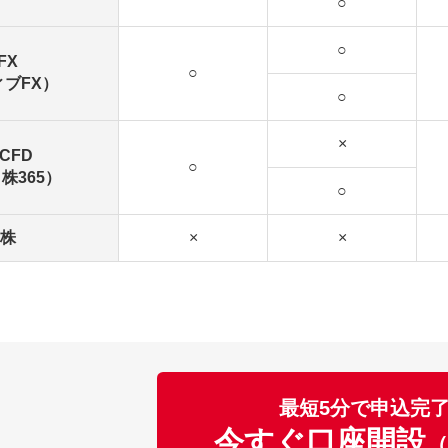
○
○
FX
○
ブFX）
○
×
CFD
○
株365）
○
株
×
×
最短5分で申込完
今すぐ口座開設
（