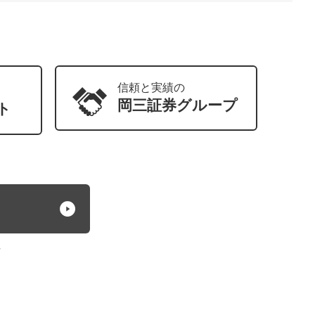
信頼と実績の
岡三証券
グループ
ト
方