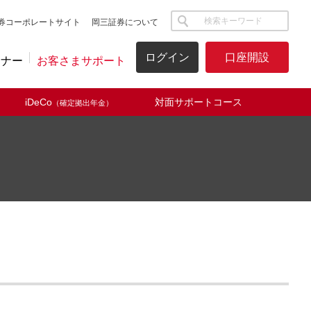
サイト内検索
券コーポレートサイト
岡三証券について
ログイン
口座開設
ミナー
お客さまサポート
iDeCo
対面サポートコース
（確定拠出年金）