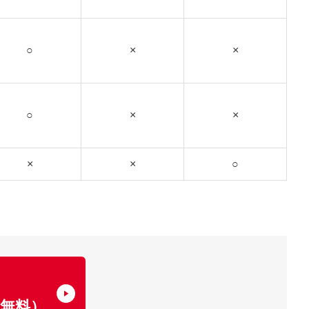
○
×
×
○
×
×
×
×
○
了
無料）