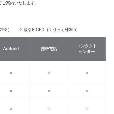
てご案内いたします。
ブFX）
取引所CFD（くりっく株365）
コンタクト
Android
携帯電話
センター
○
×
○
○
×
×
○
×
×