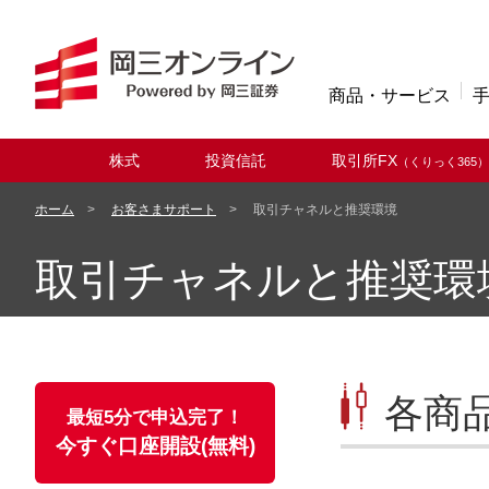
商品・サービス
株式
投資信託
取引所FX
（くりっく365）
取扱商品
ホーム
お客さまサポート
取引チャネルと推奨環境
取引チャネルと推奨環
各商
最短5分で申込完了！
今すぐ口座開設(無料)