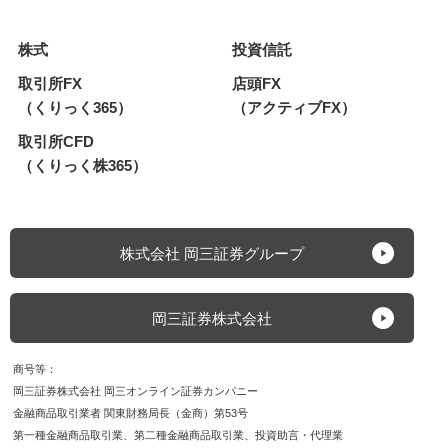
株式
投資信託
取引所FX
店頭FX
（くりっく365）
（アクティブFX）
取引所CFD
（くりっく株365）
株式会社 岡三証券グループ
岡三証券株式会社
商号等
岡三証券株式会社 岡三オンライン証券カンパニー
金融商品取引業者 関東財務局長（金商）第53号
第一種金融商品取引業
第二種金融商品取引業
投資助言・代理業