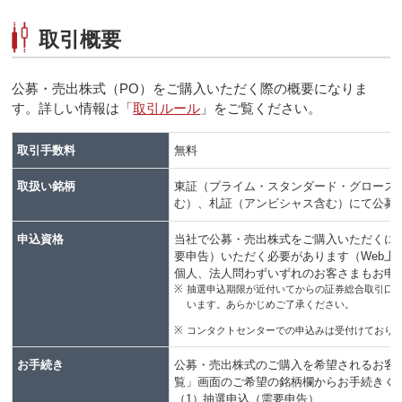
取引概要
公募・売出株式（PO）をご購入いただく際の概要になりま
す。詳しい情報は「
取引ルール
」をご覧ください。
取引手数料
無料
取扱い銘柄
東証（プライム・スタンダード・グロース）
む）、札証（アンビシャス含む）にて公募
申込資格
当社で公募・売出株式をご購入いただくに
要申告）いただく必要があります（Web上
個人、法人問わずいずれのお客さまもお申
※
抽選申込期限が近付いてからの証券総合取引口
います。あらかじめご了承ください。
※
コンタクトセンターでの申込みは受付けており
お手続き
公募・売出株式のご購入を希望されるお客さ
覧」画面のご希望の銘柄欄からお手続きく
（1）
抽選申込（需要申告）