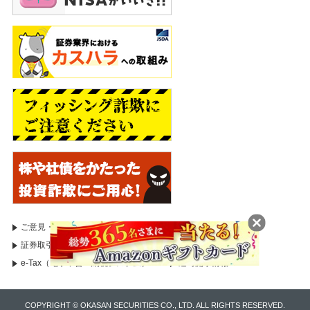
ご意見・苦情等のお申出
証券取引等監視委員会
証券取引等監視委員会（情報受付）
国税庁
e-Tax（電子申告・納税システム）
適時開示情報
COPYRIGHT © OKASAN SECURITIES CO., LTD. ALL RIGHTS RESERVED.