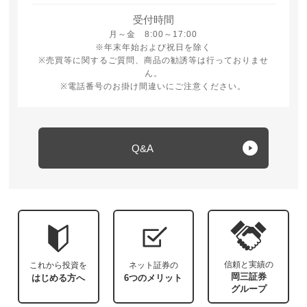
受付時間
月曜日から金曜日 8時から17時
月～金 8:00～17:00
※年末年始および祝日を除く
※売買等に関するご質問、商品の勧誘等は行っておりませ
ん。
※電話番号のお掛け間違いにご注意ください。
Q&A
信頼と実績の
これから投資を
ネット証券の
岡三証券
はじめる方へ
6つのメリット
グループ