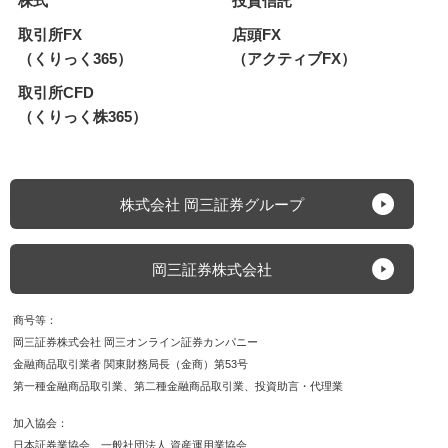
株式
投資信託
取引所FX
店頭FX
（くりっく365）
（アクティブFX）
取引所CFD
（くりっく株365）
株式会社 岡三証券グループ
岡三証券株式会社
商号等
岡三証券株式会社 岡三オンライン証券カンパニー
金融商品取引業者 関東財務局長（金商）第53号
第一種金融商品取引業
第二種金融商品取引業
投資助言・代理業
加入協会
日本証券業協会
一般社団法人 資産運用業協会