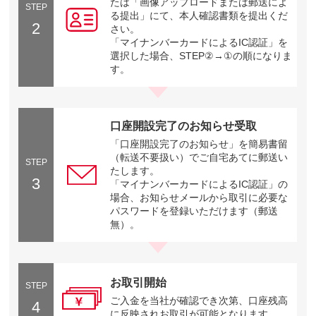
たは「画像アップロードまたは郵送によ
STEP
る提出」にて、本人確認書類を提出くだ
2
さい。
「マイナンバーカードによるIC認証」を
選択した場合、STEP②→①の順になりま
す。
口座開設完了のお知らせ受取
「口座開設完了のお知らせ」を簡易書留
（転送不要扱い）でご自宅あてに郵送い
STEP
たします。
3
「マイナンバーカードによるIC認証」の
場合、お知らせメールから取引に必要な
パスワードを登録いただけます（郵送
無）。
お取引開始
STEP
ご入金を当社が確認でき次第、口座残高
4
に反映されお取引が可能となります。