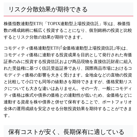
リスク分散効果が期待できる
株価指数連動型ETF(「TOPIX連動型上場投資信託」等)は、株価指
数の構成銘柄に幅広く投資することになり、個別銘柄の投資と比較
するとリスク分散の効果が期待できます。
コモディティ価格連動型ETF(｢金価格連動型上場投資信託｣等)は、
コモディティ価格に連動する投資成果を目的として発行された有価
証券のみに投資する投資信託および商品現物を直接信託財産に組入
れた受益権に基づく信託受益証券であり、国際商品市場におけるコ
モディティ価格の影響を大きく受けます。金地金などの直物の投資
と比較して小口でも同等の値動きを期待できますが、価格変動リス
クについても大きな違いはありません。その一方、一般にコモディ
ティ価格は株式や債券の価格との連動性が低いため、金価格などに
連動する資産を株や債券と併せて保有することで、ポートフォリオ
全体の運用成績を安定させる分散投資効果を期待することができま
す。
保有コストが安く、長期保有に適している