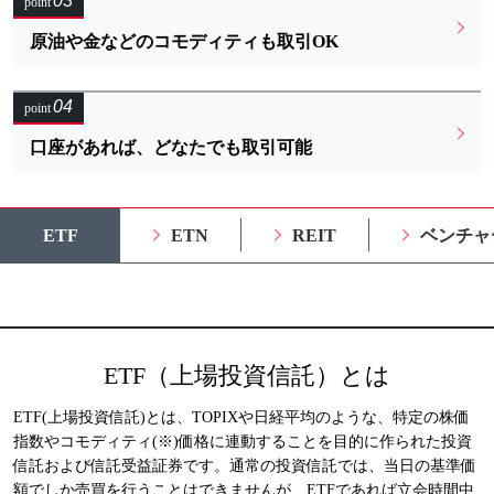
03
point
原油や金などのコモディティも取引OK
04
point
口座があれば、どなたでも取引可能
ETF
ETN
REIT
ベンチャ
ETF（上場投資信託）とは
ETF(上場投資信託)とは、TOPIXや日経平均のような、特定の株価
指数やコモディティ(※)価格に連動することを目的に作られた投資
信託および信託受益証券です。通常の投資信託では、当日の基準価
額でしか売買を行うことはできませんが、ETFであれば立会時間中