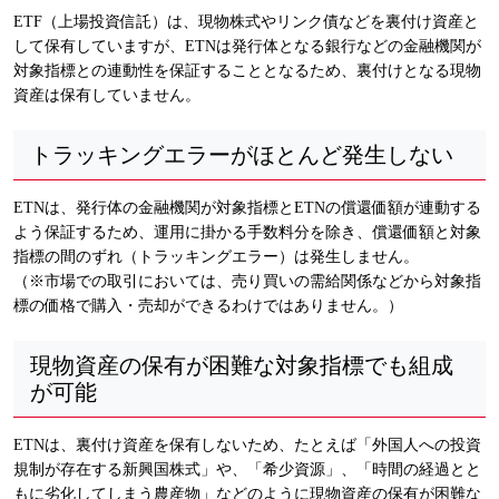
ETF（上場投資信託）は、現物株式やリンク債などを裏付け資産と
して保有していますが、ETNは発行体となる銀行などの金融機関が
対象指標との連動性を保証することとなるため、裏付けとなる現物
資産は保有していません。
トラッキングエラーがほとんど発生しない
ETNは、発行体の金融機関が対象指標とETNの償還価額が連動する
よう保証するため、運用に掛かる手数料分を除き、償還価額と対象
指標の間のずれ（トラッキングエラー）は発生しません。
（※市場での取引においては、売り買いの需給関係などから対象指
標の価格で購入・売却ができるわけではありません。）
現物資産の保有が困難な対象指標でも組成
が可能
ETNは、裏付け資産を保有しないため、たとえば「外国人への投資
規制が存在する新興国株式」や、「希少資源」、「時間の経過とと
もに劣化してしまう農産物」などのように現物資産の保有が困難な