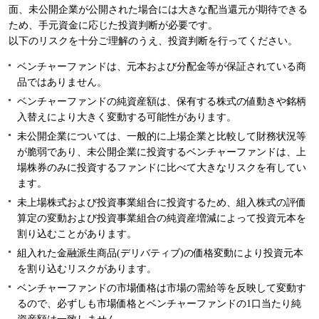
面、未公開企業が公開された場合には大きな配当還元が期待できる
ため、手元資金に応じた投資判断が必要です。
以下のリスクを十分ご理解のうえ、投資判断を行ってください。
ベンチャーファンドは、元本および分配金等が保証されている商
品ではありません。
ベンチャーファンドの純資産額は、保有する株式の値動きや銘柄
入替えにより大きく変動する可能性があります。
未公開企業については、一般的に上場企業と比較して財務状況等
が脆弱であり、未公開企業に投資するベンチャーファンドは、上
場株券のみに投資するファンドに比べて大きなリスクを有してい
ます。
未上場株式および投資事業組合に投資するため、組入株式の評価
算定の変動および投資事業組合の純資産増減によって投資元本を
割り込むことがあります。
組入れた金融派生商品(デリバティブ)の価格変動により投資元本
を割り込むリスクがあります。
ベンチャーファンドの市場価格は市場の需給等を反映して変動す
るので、必ずしも市場価格とベンチャーファンドの1口当たり純