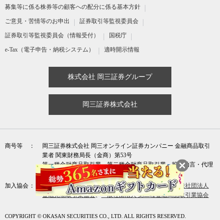
募集等に係る株券等の顧客への配分に係る基本方針
ご意見・苦情等のお申出
証券取引等監視委員会
証券取引等監視委員会（情報受付）
国税庁
e-Tax（電子申告・納税システム）
適時開示情報
株式会社 岡三証券グループ
岡三証券株式会社
商号等
岡三証券株式会社 岡三オンライン証券カンパニー 金融商品取引
業者 関東財務局長（金商）第53号
第一種金融商品取引業、第二種金融商品取引業、投資助言・代理
業
加入協会
日本証券業協会
、
一般社団法人 資産運用業協会
、
一般社団法人
金融先物取引業協会
、
一般社団法人 第二種金融商品取引業協会
COPYRIGHT © OKASAN SECURITIES CO., LTD. ALL RIGHTS RESERVED.