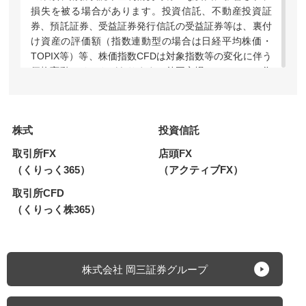
損失を被る場合があります。投資信託、不動産投資証
券、預託証券、受益証券発行信託の受益証券等は、裏付
け資産の評価額（指数連動型の場合は日経平均株価・
TOPIX等）等、株価指数CFDは対象指数等の変化に伴う
価格変動のリスクがあります。外国市場については、為
替変動や地域情勢等により損失を被る場合があります。
上場投資信託（ETF）および指数連動証券（ETN）のう
ち、レバレッジ型・インバース型の価格の上昇率・下落
株式
投資信託
率は、2営業日以上の期間の場合、同期間の原指数の上
昇率・下落率に一定の倍率を乗じたものとは通常一致せ
取引所FX
店頭FX
ず、それが長期にわたり継続することにより、期待した
（くりっく365）
（アクティブFX）
投資効果が得られないおそれがあります。上場新株予約
権証券は、上場期間・権利行使期間が短期間の期限付き
取引所CFD
の有価証券であり、上場期間内に売却するか権利行使期
（くりっく株365）
間内に行使しなければその価値を失い、また、権利行使
による株式の取得には所定の金額の払込みが必要です。
株価指数CFDでは建玉を保有し続けることにより金利相
当額・配当相当額の受け払いが発生します。【FX】外
株式会社 岡三証券グループ
国為替証拠金取引（以下、「FX」）は預託した証拠金
の額を超える取引ができるため、対象通貨の為替相場の