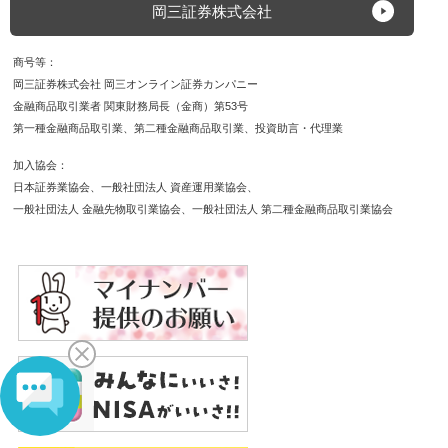
変動により損益が大きく変動し、投資元本（証拠金）を
岡三証券株式会社
上回る損失を被る場合があります。外貨間取引は、対象
通貨の対円相場の変動により決済時の証拠金授受の額が
商号等
増減する可能性があります。対象通貨の金利変動等によ
岡三証券株式会社 岡三オンライン証券カンパニー
りスワップポイントの受取額が増減する可能性がありま
金融商品取引業者 関東財務局長（金商）第53号
す。ポジションを構成する金利水準が逆転した場合、ス
第一種金融商品取引業
第二種金融商品取引業
投資助言・代理業
ワップポイントの受取から支払に転じる可能性がありま
す。為替相場の急変時等に取引を行うことができず不測
加入協会
の損害が発生する可能性があります。【各商品共通】シ
日本証券業協会
一般社団法人 資産運用業協会
ステム、通信回線等の障害により発注、執行等ができず
一般社団法人 金融先物取引業協会
一般社団法人 第二種金融商品取引業協会
機会利益が失われる可能性があります。
保証金・証拠金
【信用】最低委託保証金30万円が必要です。信用取引は
委託保証金の額を上回る取引が可能であり、取引額の
30％以上の委託保証金が必要です。【株価指数CFD】
発注証拠金（必要証拠金）は、株価指数ごとに異なり、
取引所により定められた証拠金基準額となります。Web
サイトで最新のものをご確認ください。【FX】個人の
お客様の発注証拠金（必要証拠金）は、取引所FXで
は、取引所が定める証拠金基準額に選択レバレッジコー