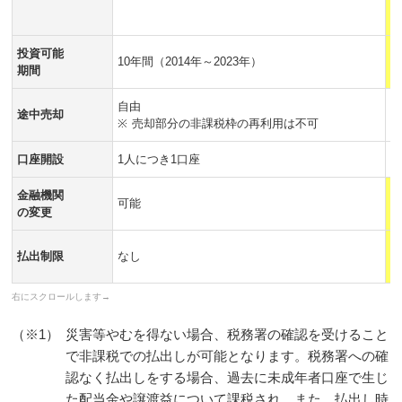
ジ
投資可能
10年間（2014年～2023年）
8
期間
自由
途中売却
※
売却部分の非課税枠の再利用は不可
口座開設
1人につき1口座
金融機関
可能
の変更
3
払出制限
なし
（
（※1）
災害等やむを得ない場合、税務署の確認を受けること
で非課税での払出しが可能となります。税務署への確
認なく払出しをする場合、過去に未成年者口座で生じ
た配当金や譲渡益について課税され、また、払出し時