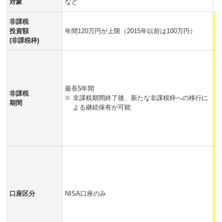
対象
など
非課税
投資額
年間120万円が上限（2015年以前は100万円）
年
(非課税枠)
最
※
最長5年間
非課税
※
非課税期間終了後、新たな非課税枠への移行に
期間
よる継続保有が可能
2
ジ
口座区分
NISA口座のみ