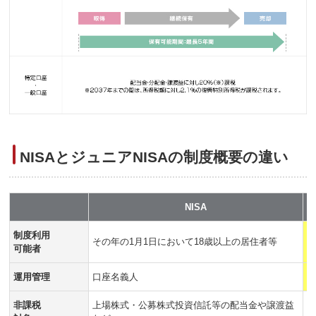
NISAとジュニアNISAの制度概要の違い
NISA
制度利用
その年の1月1日において18歳以上の居住者等
そ
可能者
運用管理
口座名義人
非課税
上場株式・公募株式投資信託等の配当金や譲渡益