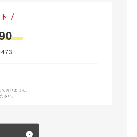
ート
90
473
時
く
っておりません。
ださい。