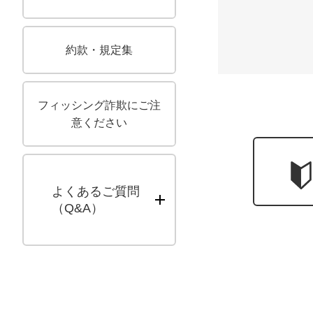
約款・規定集
フィッシング詐欺にご注
意ください
よくあるご質問
キューアンドエー
（
Q&A
）