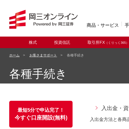
商品・サービス
株式
投資信託
取引所FX
（くりっく365）
取扱商品
ホーム
お客さまサポート
各種手続き
各種手続き
入出金・資
最短5分で申込完了！
今すぐ口座開設(無料)
入出金方法と各商