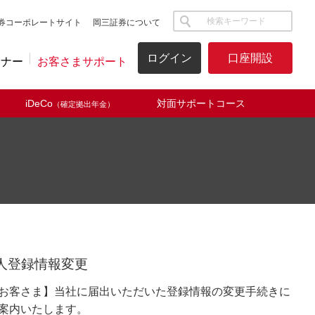
サイト内検索
券コーポレートサイト
岡三証券について
ログイン
口座開設
ミナー
お客さまサポート
iDeCo
対面サポートコース
（確定拠出年金）
人登録情報変更
お客さま】当社に届出いただいた登録情報の変更手続きに
案内いたします。