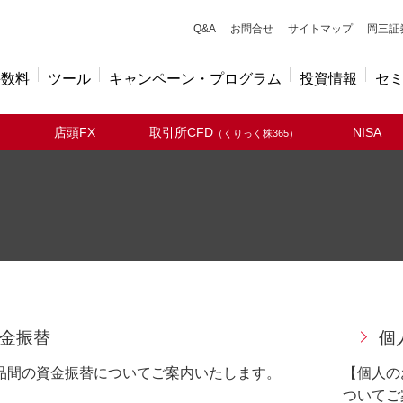
キューアンドエー
Q&A
お問合せ
サイトマップ
岡三証
手数料
ツール
キャンペーン・プログラム
投資情報
セ
店頭FX
取引所CFD
NISA
（くりっく株365）
金振替
個
品間の資金振替についてご案内いたします。
【個人の
ついてご