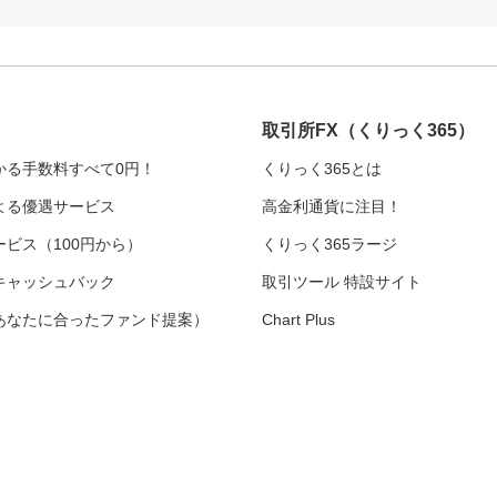
取引所FX
（くりっく365）
かる手数料すべて0円！
くりっく365とは
よる優遇サービス
高金利通貨に注目！
ビス（100円から）
くりっく365ラージ
キャッシュバック
取引ツール 特設サイト
あなたに合ったファンド提案）
Chart Plus