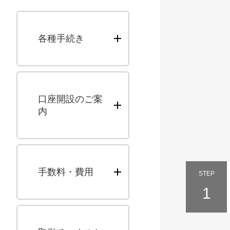
各種手続き
口座開設のご案
内
手数料・費用
STEP
1