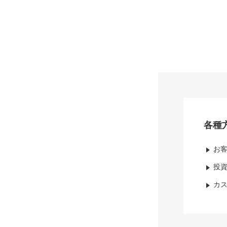
各種
お
投
カ