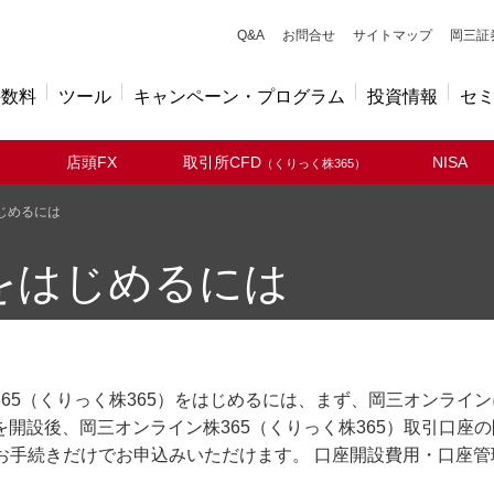
キューアンドエー
Q&A
お問合せ
サイトマップ
岡三証
手数料
ツール
キャンペーン・プログラム
投資情報
セ
店頭FX
取引所CFD
NISA
（くりっく株365）
じめるには
をはじめるには
365（くりっく株365）をはじめるには、まず、岡三オンライ
を開設後、岡三オンライン株365（くりっく株365）取引口座
のお手続きだけでお申込みいただけます。 口座開設費用・口座