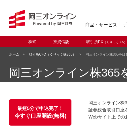
商品・サービス
株式
投資信託
取引所FX
（くりっく365）
取扱商品
ホーム
取引所CFD（くりっく株365）
岡三オンライン株365をは
岡三オンライン株365
岡三オンライン株
最短5分で申込完了！
証券総合取引口座
今すぐ口座開設(無料)
Webサイト上で