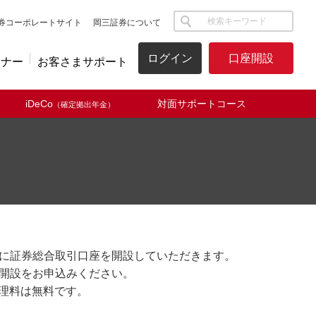
サイト内検索
券コーポレートサイト
岡三証券について
ログイン
口座開設
ミナー
お客さまサポート
iDeCo
対面サポートコース
（確定拠出年金）
ンに証券総合取引口座を開設していただきます。
の開設をお申込みください。
管理料は無料です。