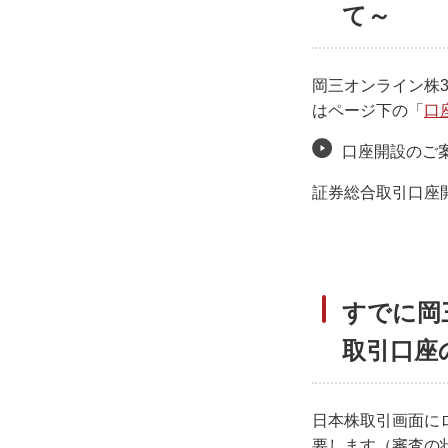
て～
岡三オンライン株
はページ下の「
口
口座開設のご
証券総合取引口座
すでに岡
取引口座
日本株取引画面に
要します（審査の