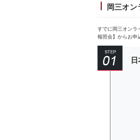
岡三オン
すでに岡三オンラ
報照会】からお申
日