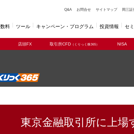
キューアンドエー
Q&A
お問合せ
サイトマップ
岡三証
手数料
ツール
キャンペーン・プログラム
投資情報
セ
店頭FX
取引所CFD
NISA
（くりっく株365）
東京金融取引所に
上場