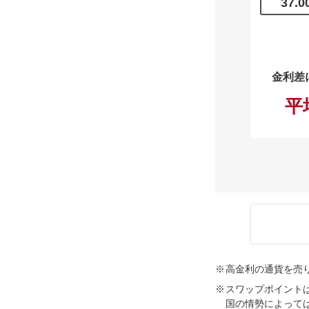
37.0
金利差
平
※
高金利の通貨を売
※
スワップポイント
国の情勢によって