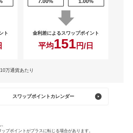
%
7.00
%
1.00
%
ント
金利差によるスワップポイント
151
日
平均
円/日
10万通貨あたり
スワップ
ポイントカレンダー
ん。
ワップポイントがプラスに転じる場合があります。