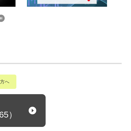
方へ
65）