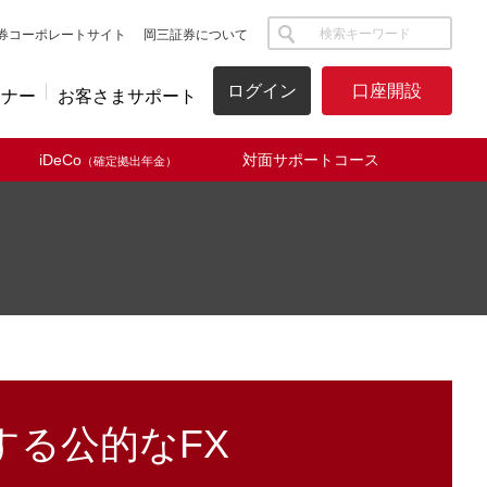
サイト内検索
券コーポレートサイト
岡三証券について
ログイン
口座開設
ミナー
お客さまサポート
iDeCo
対面サポートコース
（確定拠出年金）
する公的なFX