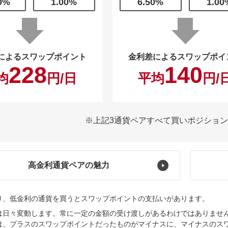
0
%
1.00
%
6.50
%
1.00
によるスワップポイント
金利差によるスワップポイ
228
140
均
円/日
平均
円/
※上記3通貨ペアすべて
買いポジション
高金利通貨
ペアの魅力
り、低金利の通貨を買うとスワップポイントの支払いがあります。
は日々変動します。常に一定の金額の受け渡しがあるわけではありませ
は、プラスのスワップポイントだったものがマイナスに、マイナスのス