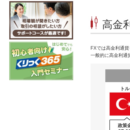
高金
FXでは高金利通
一般的に高金利通
トル
政策