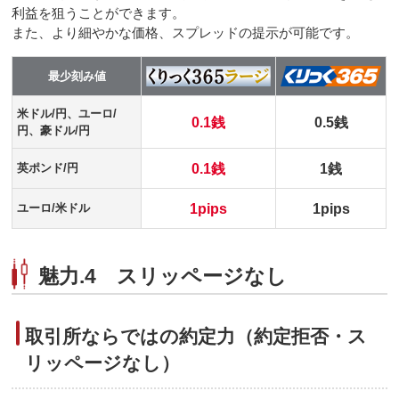
利益を狙うことができます。
また、より細やかな価格、スプレッドの提示が可能です。
最少刻み値
米ドル/円、ユーロ/
0.1銭
0.5銭
円、豪ドル/円
0.1銭
1銭
英ポンド/円
1pips
1pips
ユーロ/米ドル
魅力.4 スリッページなし
取引所ならではの約定力（約定拒否・ス
リッページなし）