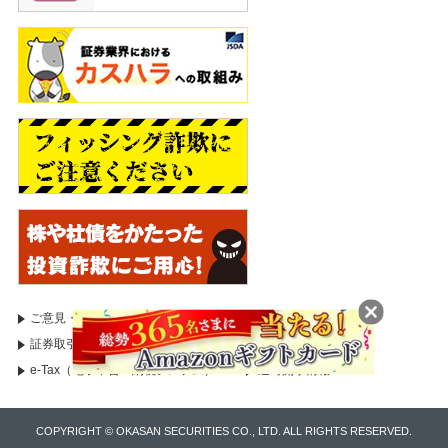
ご意見・苦情等のお申出
証券取引等監視委員会
証券取引等監視委員会（情報受付）
国税庁
e-Tax（電子申告・納税システム）
適時開示情報
COPYRIGHT © OKASAN SECURITIES CO., LTD. ALL RIGHTS RESERVED.