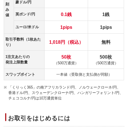
豪ドル/円
刻
み
0.1銭
1銭
英ポンド/円
値
1pips
1pips
ユーロ/米ドル
取引手数料（1枚あた
1,018円（税込）
無料
り）
50枚
500枚
1注文あたりの
発注上限数量
（500万通貨）
（500万通貨）
スワップポイント
一本値（受取側と支払側が同額）
※
「くりっく365」の南アフリカランド/円、ノルウェークローネ/円、
香港ドル/円、スウェーデンクローナ/円、ハンガリーフォリント/円、
チェココルナ/円は10万通貨単位
お取引をはじめるには