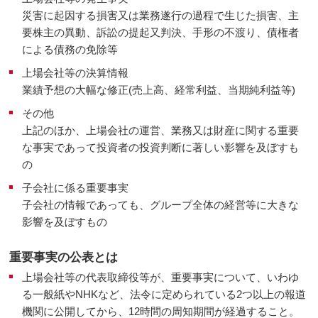
災害に起因する損害又は業務遂行の過程で生じた損害、主
要株主の異動、訴訟の提起又判決、手形の不渡り、債権者
による債務の免除等
上場会社等の決算情報
業績予想の大幅な修正(売上高、経常利益、当期純利益等)
その他
上記のほか、上場会社の運営、業務又は財産に関する重要
な事実であって投資者の投資判断に著しい影響を及ぼすも
の
子会社に係る重要事実
子会社の情報であっても、グループ全体の経営等に大きな
影響を及ぼすもの
重要事実の公表とは
上場会社等の代表取締役等が、重要事実について、いわゆ
る一般紙やNHKなど、法令に定められている2つ以上の報道
機関に公開してから、12時間の周知期間が経過すること。