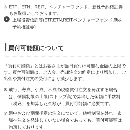
※
ETF、ETN、REIT、ベンチャーファンド、新株予約権証券
もお取扱いしております。
上場投資信託等(ETF,ETN,REIT,ベンチャーファンド,新株
予約権証券)
買付可能額について
「買付可能額」とはお客さまが当日買付け可能な金額の上限で
す。買付可能額は、ご入金、売却注文の約定により増加し、ご
出金や買付注文の受付により減少します。
※
成行、寄成、引成、不成の現物買付注文を発注する場合
は、値幅制限の上限(ストップ高)で算出した金額に手数料
（税込）を加算した金額が、買付可能額に必要です。
※
週中および期間指定の注文について、値幅制限を外れ、市
場へ注文を発注していない場合であっても、買付可能額は
拘束しております。