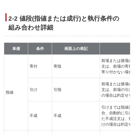
2-2 値段(指値または成行)と執行条件の
組み合わせ詳細
単価
条件
画面上の表記
前場または後場の
寄付
寄指
文は、前場の寄付
寄り付かない場合
前場または後場の
引け
引指
文は、前場の引け
指値
の場合は約定せず
引けまでは指値注
合、自動的に引け
不成
不成
た不成注文は、前
けの場合は約定せ