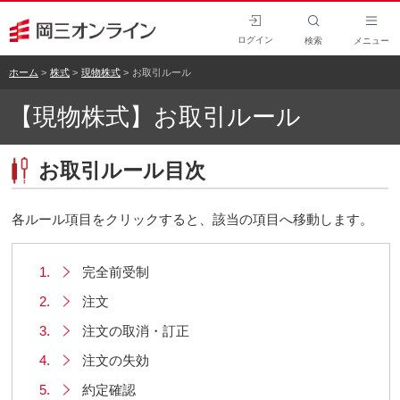
ログイン
検索
メニュー
ホーム
株式
現物株式
お取引ルール
【現物株式】お取引ルール
お取引ルール目次
各ルール項目をクリックすると、該当の項目へ移動します。
1.
完全前受制
2.
注文
3.
注文の取消・訂正
4.
注文の失効
5.
約定確認