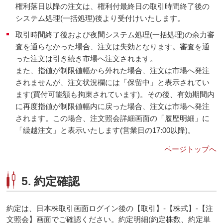
権利落日以降の注文は、権利付最終日の取引時間終了後の
システム処理(一括処理)後より受付けいたします。
取引時間終了後および夜間システム処理(一括処理)の余力審
査を通らなかった場合、注文は失効となります。審査を通
った注文は引き続き市場へ注文されます。
また、指値が制限値幅から外れた場合、注文は市場へ発注
されませんが、注文状況欄には「保留中」と表示されてい
ます(買付可能額も拘束されています)。その後、有効期間内
に再度指値が制限値幅内に戻った場合、注文は市場へ発注
されます。この場合、注文照会詳細画面の「履歴明細」に
「繰越注文」と表示いたします(営業日の17:00以降)。
ページトップへ
5. 約定確認
約定は、日本株取引画面ログイン後の【取引】-【株式】-【注
文照会】画面でご確認ください。約定明細(約定株数、約定単