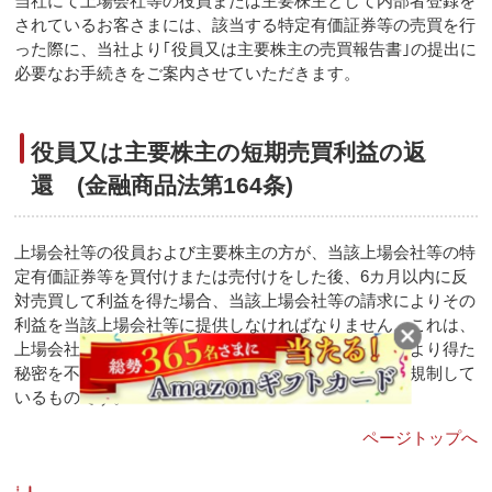
当社にて上場会社等の役員または主要株主として内部者登録を
されているお客さまには、該当する特定有価証券等の売買を行
った際に、当社より｢役員又は主要株主の売買報告書｣の提出に
必要なお手続きをご案内させていただきます。
役員又は主要株主の短期売買利益の返
還 (金融商品法第164条)
上場会社等の役員および主要株主の方が、当該上場会社等の特
定有価証券等を買付けまたは売付けをした後、6カ月以内に反
対売買して利益を得た場合、当該上場会社等の請求によりその
利益を当該上場会社等に提供しなければなりません。これは、
上場会社等の役員・主要株主の方がその職務や地位により得た
秘密を不当利用することを防止するために短期売買を規制して
いるものです。
ページトップへ