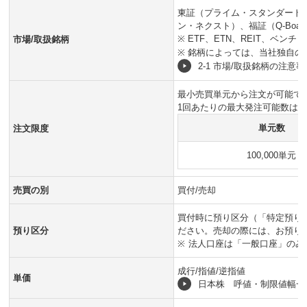
東証（プライム・スタンダード
ン・ネクスト）、福証（Q-Boa
※
ETF、ETN、REIT、ベ
市場/取扱銘柄
※
銘柄によっては、当社独自の
2-1 市場/取扱銘柄の注意事
最小売買単元から注文が可能で
1回あたりの最大発注可能数は
単元数
注文限度
100,000単元
売買の別
買付/売却
買付時に預り区分（「特定預り」
預り区分
ださい。売却の際には、お預り
※
法人口座は「一般口座」のみ
成行/指値/逆指値
単価
日本株 呼値・制限値幅一