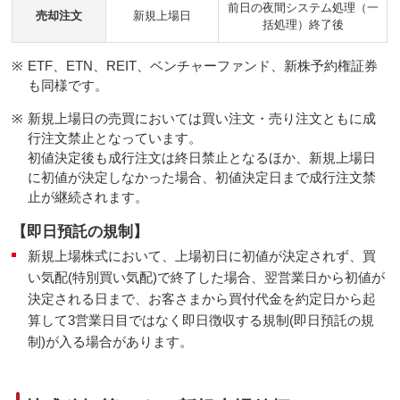
前日の夜間システム処理（一
売却注文
新規上場日
括処理）終了後
※
ETF、ETN、REIT、ベンチャーファンド、新株予約権証券
も同様です。
※
新規上場日の売買においては買い注文・売り注文ともに成
行注文禁止となっています。
初値決定後も成行注文は終日禁止となるほか、新規上場日
に初値が決定しなかった場合、初値決定日まで成行注文禁
止が継続されます。
【即日預託の規制】
新規上場株式において、上場初日に初値が決定されず、買
い気配(特別買い気配)で終了した場合、翌営業日から初値が
決定される日まで、お客さまから買付代金を約定日から起
算して3営業日目ではなく即日徴収する規制(即日預託の規
制)が入る場合があります。