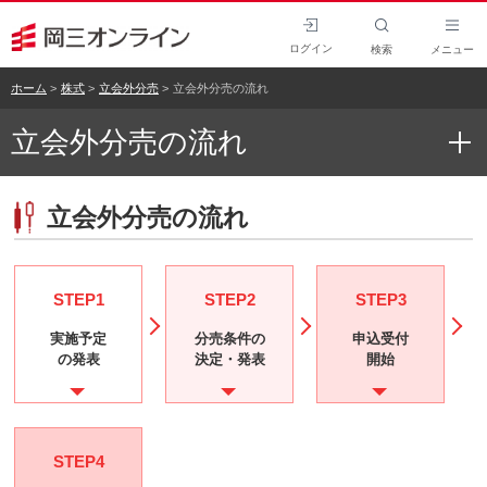
ログイン
検索
メニュー
ホーム
株式
立会外分売
立会外分売の流れ
立会外分売の流れ
立会外分売の流れ
STEP1
STEP2
STEP3
実施予定
分売条件の
申込受付
の発表
決定・発表
開始
STEP4