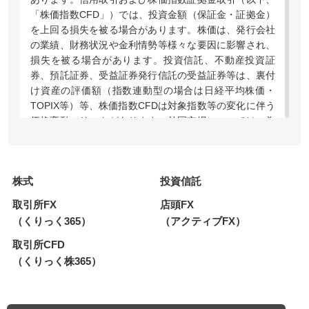
「株価指数CFD」）では、投資金額（保証金・証拠金）
を上回る損失を被る場合があります。株価は、発行会社
の業績、財務状況や金利情勢等様々な要因に影響され、
損失を被る場合があります。投資信託、不動産投資証
券、預託証券、受益証券発行信託の受益証券等は、裏付
け資産の評価額（指数連動型の場合は日経平均株価・
TOPIX等）等、株価指数CFDは対象指数等の変化に伴う
価格変動のリスクがあります。外国市場については、為
替変動や地域情勢等により損失を被る場合があります。
上場投資信託（ETF）および指数連動証券（ETN）のう
ち、レバレッジ型・インバース型の価格の上昇率・下落
株式
投資信託
率は、2営業日以上の期間の場合、同期間の原指数の上
昇率・下落率に一定の倍率を乗じたものとは通常一致せ
取引所FX
店頭FX
ず、それが長期にわたり継続することにより、期待した
（くりっく365）
（アクティブFX）
投資効果が得られないおそれがあります。上場新株予約
権証券は、上場期間・権利行使期間が短期間の期限付き
取引所CFD
の有価証券であり、上場期間内に売却するか権利行使期
（くりっく株365）
間内に行使しなければその価値を失い、また、権利行使
による株式の取得には所定の金額の払込みが必要です。
株価指数CFDでは建玉を保有し続けることにより金利相