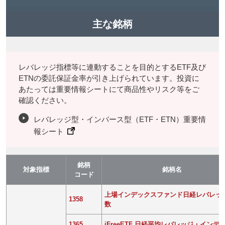
主な銘柄
レバレッジ指標等に連動することを目的とするETF及び
ETNの委託保証金率が引き上げられています。投資に
あたっては重要情報シートにて商品性やリスク等をご
確認ください。
レバレッジ型・インバース型（ETF・ETN）重要情
報シート
銘柄
対象指標
銘柄名
コード
上場インデックスファンド日経レバレッ
1358
数
1365
iFreeETF 日経平均レバレッジ・インデ