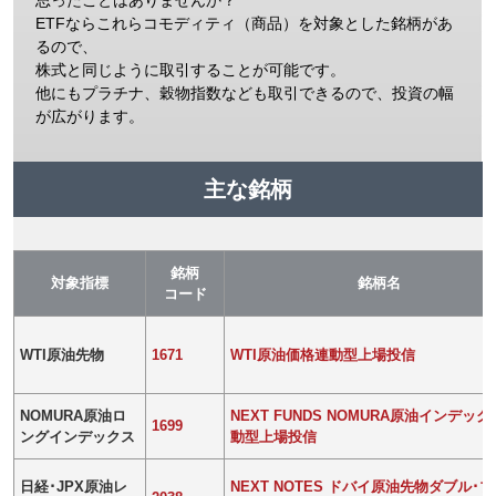
思ったことはありませんか？
ETFならこれらコモディティ（商品）を対象とした銘柄があ
るので、
株式と同じように取引することが可能です。
他にもプラチナ、穀物指数なども取引できるので、投資の幅
が広がります。
主な銘柄
銘柄
対象指標
銘柄名
コード
WTI原油先物
1671
WTI原油価格連動型上場投信
NOMURA原油ロ
NEXT FUNDS NOMURA原油インデッ
1699
ングインデックス
動型上場投信
日経･JPX原油レ
NEXT NOTES ドバイ原油先物ダブル･