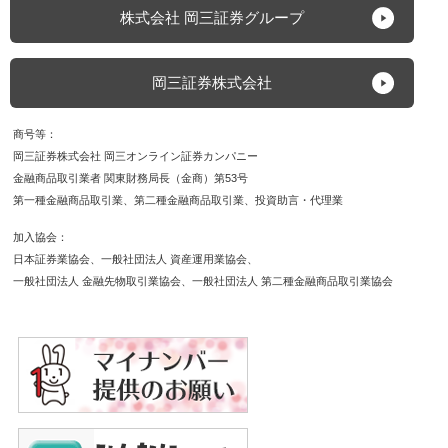
当額・配当相当額の受け払いが発生します。【FX】外国
株式会社 岡三証券グループ
為替証拠金取引（以下、「FX」）は預託した証拠金の額
を超える取引ができるため、対象通貨の為替相場の変動
により損益が大きく変動し、投資元本（証拠金）を上回
岡三証券株式会社
る損失を被る場合があります。外貨間取引は、対象通貨
の対円相場の変動により決済時の証拠金授受の額が増減
商号等
する可能性があります。対象通貨の金利変動等によりス
岡三証券株式会社 岡三オンライン証券カンパニー
ワップポイントの受取額が増減する可能性があります。
金融商品取引業者 関東財務局長（金商）第53号
ポジションを構成する金利水準が逆転した場合、スワッ
第一種金融商品取引業
第二種金融商品取引業
投資助言・代理業
プポイントの受取から支払に転じる可能性があります。
為替相場の急変時等に取引を行うことができず不測の損
加入協会
害が発生する可能性があります。【各商品共通】システ
日本証券業協会
一般社団法人 資産運用業協会
ム、通信回線等の障害により発注、執行等ができず機会
一般社団法人 金融先物取引業協会
一般社団法人 第二種金融商品取引業協会
利益が失われる可能性があります。
保証金・証拠金
【信用】最低委託保証金30万円が必要です。信用取引は
委託保証金の額を上回る取引が可能であり、取引額の
30％以上の委託保証金が必要です。【株価指数CFD】発
注証拠金（必要証拠金）は、株価指数ごとに異なり、取