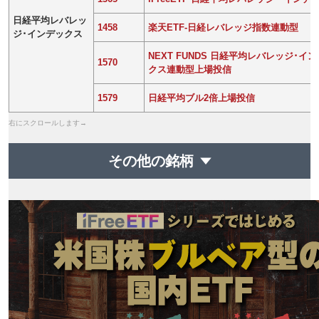
日経平均レバレッ
1458
楽天ETF‐日経レバレッジ指数連動型
ジ･インデックス
NEXT FUNDS 日経平均レバレッジ･イ
1570
クス連動型上場投信
1579
日経平均ブル2倍上場投信
その他の銘柄