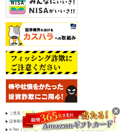
引所により定められた証拠金基準額となります。Webサ
イトで最新のものをご確認ください。【FX】個人のお客
様の発注証拠金（必要証拠金）は、取引所FXでは、取引
所が定める証拠金基準額に選択レバレッジコースに応じ
た所要額を加えた額とし、店頭FXでは、取引金額（為替
レート×取引数量）× 4%以上の額とします。一部レバレ
ッジコースの選択ができない場合があります。法人のお
客様の発注証拠金（必要証拠金）は、取引所FXでは、取
引所が定める証拠金基準額とし、店頭FXでは、取引金額
（為替レート×取引数量）×金融先物取引業協会が公表す
る数値とします。発注証拠金に対して、取引所ＦＸで
は、1取引単位（1万又は10万通貨）、店頭FXでは、1取
引単位（1,000通貨）の取引が可能です。発注証拠金・
取引単位は通貨ごとに異なります。Webサイトで最新の
ものをご確認ください。
手数料等諸費用の概要（表示は全て税込・上限金額）
ご意見・苦情等のお申出
証券取引等監視委員会
【日本株】取引手数料には1注文の約定代金に応じたワ
証券取引等監視委員会（情報受付）
国税庁
ンショットと1日の合計約定代金に応じた定額プランが
e-Tax（電子申告・納税システム）
適時開示情報
あります。ワンショットの上限手数料は現物取引で
3,300円、信用取引で1,320円。定額プランの手数料は現