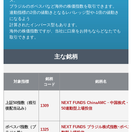
ズ、
ブラジルのボベスパなど海外の株価指数を取引できます。
連動指標の2倍の値動きとなるレバレッジ型や-1倍の値動き
になるよう
計算されたインバース型もあります。
海外の株価指数ですが、当社に口座をお持ちならどなたでも
取引できます。
主な銘柄
銘柄
対象指標
銘柄名
コード
上証50指数（税引
NEXT FUNDS ChinaAMC・中国株式・
1309
後配当込み）
50連動型上場投信
ボベスパ指数（ブ
NEXT FUNDS ブラジル株式指数･ボベ
1325