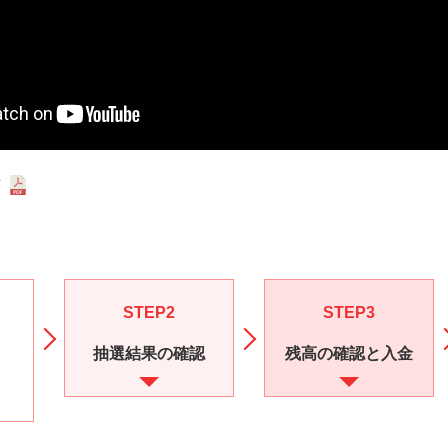
順
STEP2
STEP3
抽選結果の
確認
残高の確認と
入金