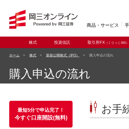
商品・サービス
株式
投資信託
取引所FX
（くりっく365）
取扱商品
ホーム
株式
新規公開株式（IPO）
購入申込の流れ
購入申込の流れ
お手
最短5分で申込完了！
今すぐ口座開設(無料)