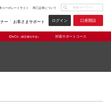
サイト内検索
券コーポレートサイト
岡三証券について
ログイン
口座開設
ミナー
お客さまサポート
iDeCo
対面サポートコース
（確定拠出年金）