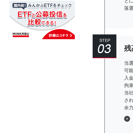
と
落
残
当
可
入
拘
当
さ
余