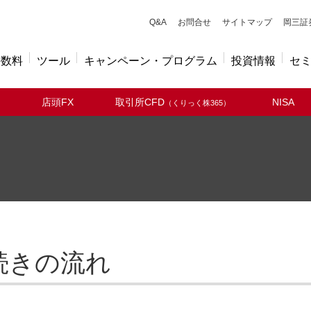
キューアンドエー
Q&A
お問合せ
サイトマップ
岡三証
手数料
ツール
キャンペーン・プログラム
投資情報
セ
店頭FX
取引所CFD
NISA
（くりっく株365）
続きの流れ