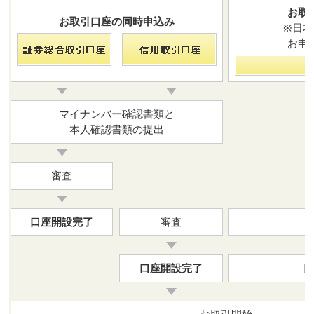
お取
お取引口座の同時申込み
※日
お申
マイナンバー確認書類と
本人確認書類の提出
審査
口座開設完了
審査
口座開設完了
口