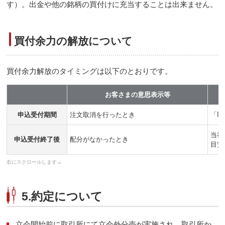
す）。出金や他の銘柄の買付けに充当することは出来ません。
買付余力の解放について
買付余力解放のタイミングは以下のとおりです。
お客さまの意思表示等
申込受付期間
注文取消を行ったとき
「取
当社
申込受付終了後
配分がなかったとき
目安
5.約定について
立会開始前に取引所にて立会外分売が実施され、取引所か