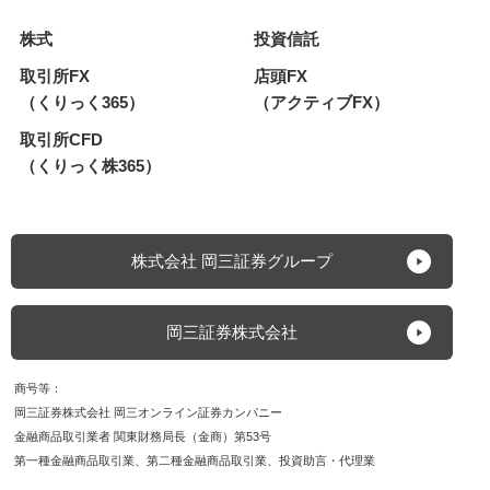
株式
投資信託
取引所FX
店頭FX
（くりっく365）
（アクティブFX）
取引所CFD
（くりっく株365）
株式会社 岡三証券グループ
岡三証券株式会社
商号等
岡三証券株式会社 岡三オンライン証券カンパニー
金融商品取引業者 関東財務局長（金商）第53号
第一種金融商品取引業
第二種金融商品取引業
投資助言・代理業