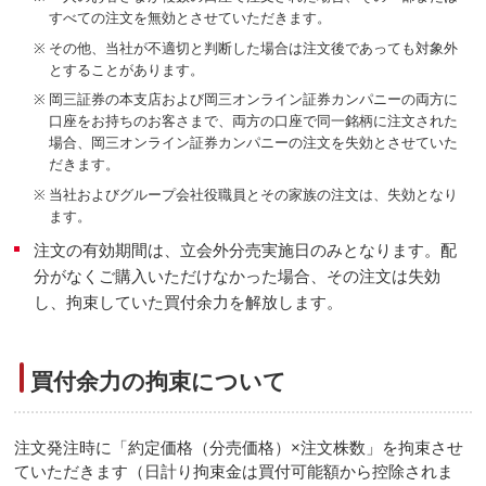
すべての注文を無効とさせていただきます。
※
その他、当社が不適切と判断した場合は注文後であっても対象外
とすることがあります。
※
岡三証券の本支店および岡三オンライン証券カンパニーの両方に
口座をお持ちのお客さまで、両方の口座で同一銘柄に注文された
場合、岡三オンライン証券カンパニーの注文を失効とさせていた
だきます。
※
当社およびグループ会社役職員とその家族の注文は、失効となり
ます。
注文の有効期間は、立会外分売実施日のみとなります。配
分がなくご購入いただけなかった場合、その注文は失効
し、拘束していた買付余力を解放します。
買付余力の拘束について
注文発注時に「約定価格（分売価格）×注文株数」を拘束させ
ていただきます（日計り拘束金は買付可能額から控除されま