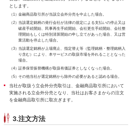
とします。
（1）
金融商品取引所が当該立会外分売を中止した場合。
（2）
当該選定銘柄の発行会社が法律の規定による支払いの停止又は
破産手続開始、民事再生手続開始、会社更生手続開始、会社整
理開始もしくは特別清算開始の申し立てがあった場合、又は営
業活動を停止した場合。
（3）
当該選定銘柄が上場廃止、指定替え等（監理銘柄・整理銘柄入
り含む）により、本サービスの取扱市場を外れることとなった
場合。
（4）
証券保管振替機構が取扱有価証券としなくなった場合。
（5）
その他当社が選定銘柄から除外の必要があると認める場合。
当社が取扱う立会外分売取引は、金融商品取引所において
実施される立会外分売となり、当社はお客さまからの注文
を金融商品取引所に取次ぎます。
3.注文方法