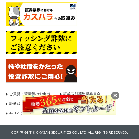
ご意見・苦情等のお申出
証券取引等監視委員会
証券取引等監視委員会（情報受付）
国税庁
e-Tax（電子申告・納税システム）
適時開示情報
COPYRIGHT © OKASAN SECURITIES CO., LTD. ALL RIGHTS RESERVED.