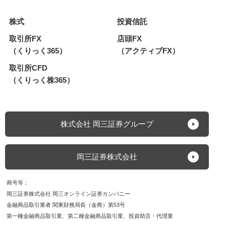
株式
投資信託
取引所FX
店頭FX
（くりっく365）
（アクティブFX）
取引所CFD
（くりっく株365）
株式会社 岡三証券グループ
岡三証券株式会社
商号等
岡三証券株式会社 岡三オンライン証券カンパニー
金融商品取引業者 関東財務局長（金商）第53号
第一種金融商品取引業
第二種金融商品取引業
投資助言・代理業