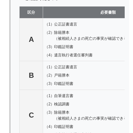
区分
必要書類
（1）
公正証書遺言
（2）
除籍謄本
A
（被相続人さまの死亡の事実が確認できる戸
（3）
印鑑証明書
（4）
遺言執行者選任審判書
（1）
公正証書遺言
B
（2）
戸籍謄本
（3）
印鑑証明書
（1）
自筆遺言書
（2）
検認調書
（3）
除籍謄本
C
（被相続人さまの死亡の事実が確認できる戸
（4）
印鑑証明書