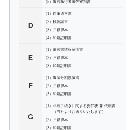
（5）
遺言執行者選任審判書
（1）
自筆遺言書
（2）
検認調書
D
（3）
戸籍謄本
（4）
印鑑証明書
（1）
遺言書情報証明書
E
（2）
戸籍謄本
（3）
印鑑証明書
（1）
遺産分割協議書
F
（2）
戸籍謄本
（3）
印鑑証明書
（1）
相続手続きに関する委任状 兼 依頼書
（当社よりお送りいたします）
G
（2）
戸籍謄本
（3）
印鑑証明書