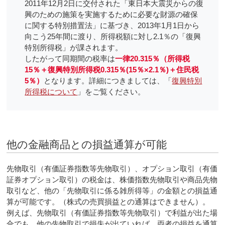
2011年12月2日に交付された「東日本大震災からの復
興のための施策を実施するために必要な財源の確保
に関する特別措置法」に基づき、2013年1月1日から
向こう25年間に渡り、所得税額に対し2.1％の「復興
特別所得税」が課されます。
したがって同期間の税率は
一律20.315％（所得税
15％＋復興特別所得税0.315％(15％×2.1％)＋住民税
5％）
となります。詳細につきましては、「
復興特別
所得税について
」をご覧ください。
他の金融商品との損益通算が可能
先物取引（有価証券指数等先物取引）、オプション取引（有価
証券オプション取引）の税金は、株価指数先物取引や商品先物
取引など、他の「先物取引に係る雑所得等」の金額との損益通
算が可能です。（株式の売買損益との通算はできません）。
例えば、先物取引（有価証券指数等先物取引）で利益が出た場
合でも、他の先物取引で損失が出ていれば、両者の損益を通算