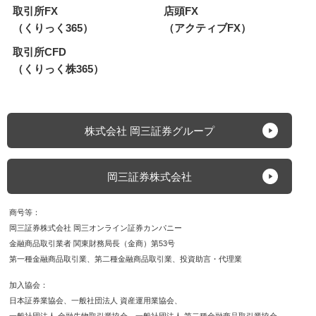
取引所FX
店頭FX
（くりっく365）
（アクティブFX）
取引所CFD
（くりっく株365）
株式会社 岡三証券グループ
岡三証券株式会社
商号等
岡三証券株式会社 岡三オンライン証券カンパニー
金融商品取引業者 関東財務局長（金商）第53号
第一種金融商品取引業
第二種金融商品取引業
投資助言・代理業
加入協会
日本証券業協会
一般社団法人 資産運用業協会