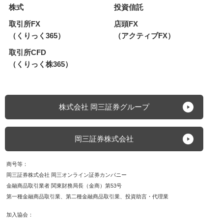
株式
投資信託
取引所FX
店頭FX
（くりっく365）
（アクティブFX）
取引所CFD
（くりっく株365）
株式会社 岡三証券グループ
岡三証券株式会社
商号等
岡三証券株式会社 岡三オンライン証券カンパニー
金融商品取引業者 関東財務局長（金商）第53号
第一種金融商品取引業
第二種金融商品取引業
投資助言・代理業
加入協会