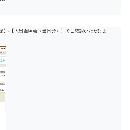
歴】-【入出金照会（当日分）】でご確認いただけま