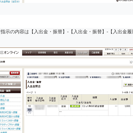
替指示の内容は【入出金・振替】-【入出金・振替】-【入出金履
。