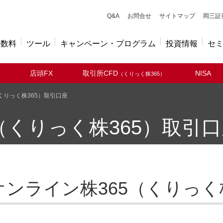
キューアンドエー
Q&A
お問合せ
サイトマップ
岡三証
手数料
ツール
キャンペーン・プログラム
投資情報
セ
店頭FX
取引所CFD
NISA
（くりっく株365）
くりっく株365）取引口座
（くりっく株365）取引
オンライン株365（くりっく