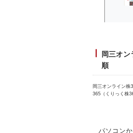
岡三オン
順
岡三オンライン株
365（くりっく株
パソコンか