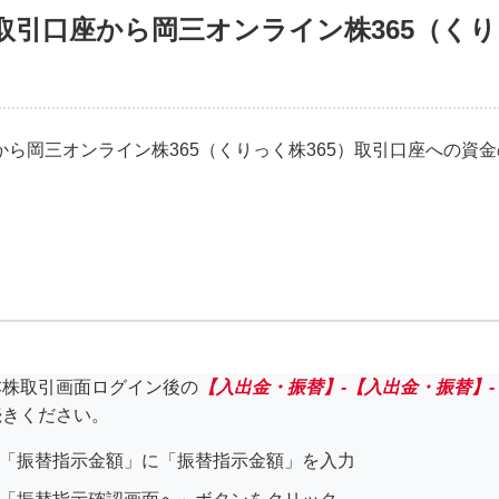
取引口座から岡三オンライン株365（くり
から岡三オンライン株365（くりっく株365）取引口座への資
本株取引画面ログイン後の
【入出金・振替】-【入出金・振替】-
続きください。
「振替指示金額」に「振替指示金額」を入力