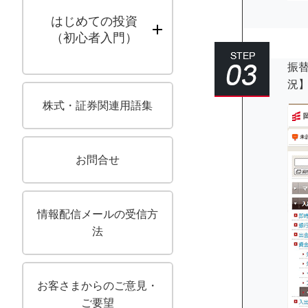
はじめての投資
（初心者入門）
振
況
株式・証券関連用語集
お問合せ
情報配信メールの受信方
法
お客さまからのご意見・
ご要望