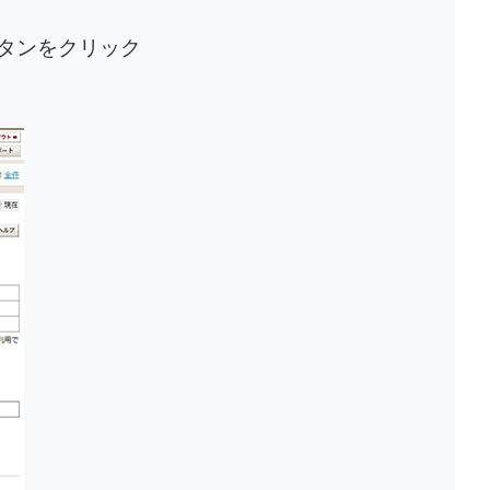
タンをクリック