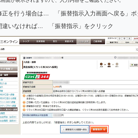
認画面が表示されますので、入力内容をご確認ください。
修正を行う場合は… 「振替指示入力画面へ戻る」ボ
間違いなければ… 「振替指示」をクリック