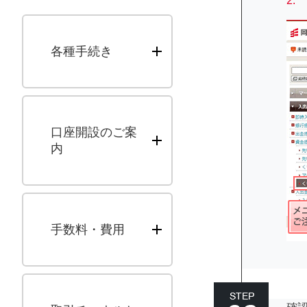
2.
各種手続き
口座開設のご案
内
手数料・費用