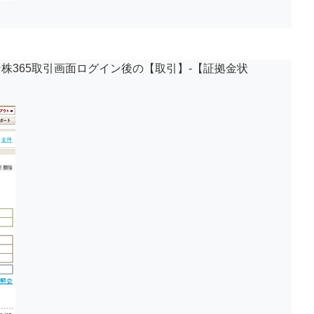
365取引画面ログイン後の【取引】-【証拠金状