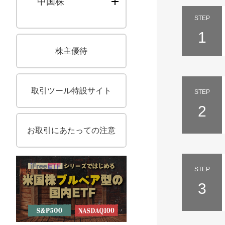
中国株
STEP
1
株主優待
取引ツール特設サイト
STEP
2
お取引にあたっての注意
STEP
3