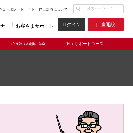
サイト内検索
券コーポレートサイト
岡三証券について
ログイン
口座開設
ミナー
お客さまサポート
iDeCo
対面サポートコース
（確定拠出年金）