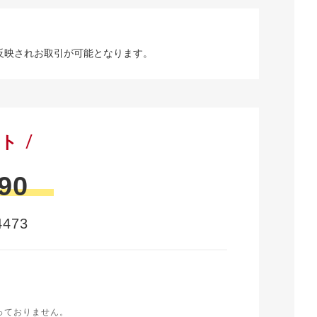
反映されお取引が可能となります。
ート
90
473
時
く
っておりません。