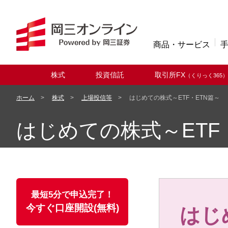
商品・サービス
株式
投資信託
取引所FX
（くりっく365）
取扱商品
ホーム
株式
上場投信等
はじめての株式～ETF・ETN篇～
はじめての株式～ETF
最短5分で申込完了！
今すぐ口座開設(無料)
はじ