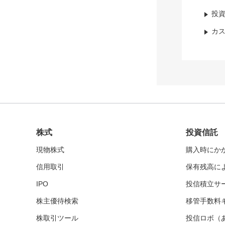
投
カ
株式
投資信託
現物株式
購入時にか
信用取引
保有残高に
IPO
投信積立サー
株主優待検索
移管手数料
株取引ツール
投信ロボ（