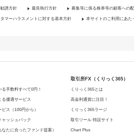
資勧誘方針
最良執行方針
募集等に係る株券等の顧客への
スタマーハラスメントに対する基本方針
本サイトのご利用にあた
取引所FX
（くりっく365）
かる手数料すべて0円！
くりっく365とは
よる優遇サービス
高金利通貨に注目！
ビス（100円から）
くりっく365ラージ
キャッシュバック
取引ツール 特設サイト
あなたに合ったファンド提案）
Chart Plus