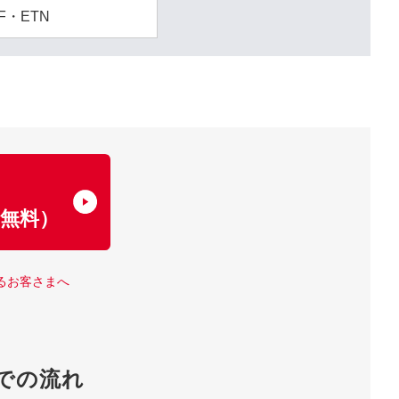
F・ETN
了
無料）
るお客さまへ
での流れ