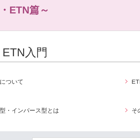
F・ETN篇～
・ETN入門
Nについて
E
型・インバース型とは
そ