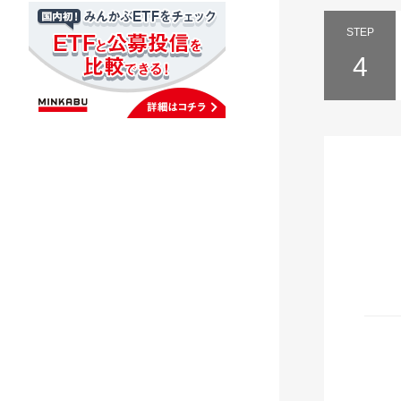
STEP
4