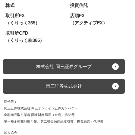
株式
投資信託
取引所FX
店頭FX
（くりっく365）
（アクティブFX）
取引所CFD
（くりっく株365）
株式会社 岡三証券グループ
岡三証券株式会社
商号等
岡三証券株式会社 岡三オンライン証券カンパニー
金融商品取引業者 関東財務局長（金商）第53号
第一種金融商品取引業
第二種金融商品取引業
投資助言・代理業
加入協会