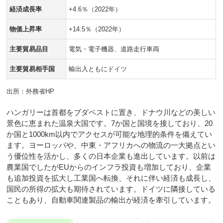
経済成長率
+4.6％（2022年）
物価上昇率
+14.5％（2022年）
主要貿易品目
電気・電子機器、道路走行車両
主要貿易相手国
輸出入ともにドイツ
出所：外務省HP
ハンガリーは首都をブダペストに置き、ドナウ川などの美しい
景色に恵まれた温泉大国です。7か国と国境を接しており、20
か国と1000km以内でアクセスが可能な地理的条件を備えてい
ます。ヨーロッパや、中東・アフリカへの物流の一大拠点とい
う優位性を活かし、多くの日本企業も進出しています。以前は
農業国でしたがEUからのインフラ投資も増加しており、企業
も追加投資を拡大し工業国へ転換、それに伴い経済も成長し、
国民の所得の拡大も期待されています。ドイツに隣接している
こともあり、自動車関連製品の輸出が経済を牽引しています。