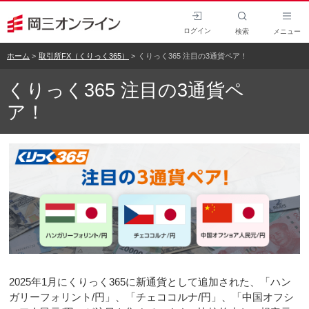
ログイン
検索
メニュー
ホーム
取引所FX（くりっく365）
くりっく365 注目の3通貨ペア！
くりっく365 注目の3通貨ペ
ア！
2025年1月にくりっく365に新通貨として追加された、「ハン
ガリーフォリント/円」、「チェココルナ/円」、「中国オフシ