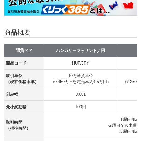
商品概要
通貨ペア
ハンガリーフォリント／円
商品コード
HUF/JPY
取引単位
10万通貨単位
（現在価格水準）
（0.450円＝想定元本約4.5万円）
（7.25
刻み幅
0.001
最小変動幅
100円
月曜日7時1
取引時間
火曜日から木曜日 
（標準時間）
金曜日7時5