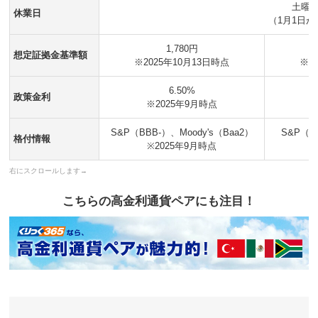
土曜日
休業日
（1月1日が
1,780円
想定証拠金基準額
※2025年10月13日時点
※2
6.50%
政策金利
※2025年9月時点
S&P（BBB-）、Moody's（Baa2）
S&P（A
格付情報
※2025年9月時点
こちらの高金利通貨ペアにも注目！