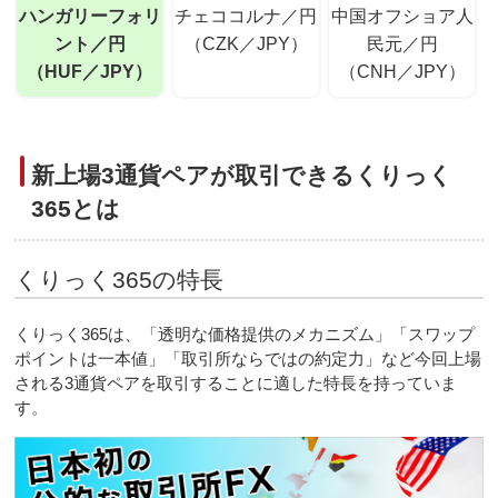
ハンガリーフォリ
チェココルナ／円
中国オフショア人
ント／円
（CZK／JPY）
民元／円
（HUF／JPY）
（CNH／JPY）
新上場3通貨ペアが取引できるくりっく
365とは
くりっく365の特長
くりっく365は、「透明な価格提供のメカニズム」「スワップ
ポイントは一本値」「取引所ならではの約定力」など今回上場
される3通貨ペアを取引することに適した特長を持っていま
す。