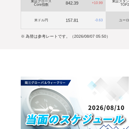
東証グロース
東証スタ
2026/07/14
お知らせ
842.39
プラス
+
10.99
Core指数
TOP
令和8年7月滋賀県甲賀市の土砂崩れに係る災害救助法の
て
157.81
マイナス
米ドル円
-
0.63
ユー
2026/07/09
お知らせ
株式会社ispaceのオンラインIR（企業紹介動画）を公開
※
為替は参考レートです。
（2026/08/07 05:50）
た