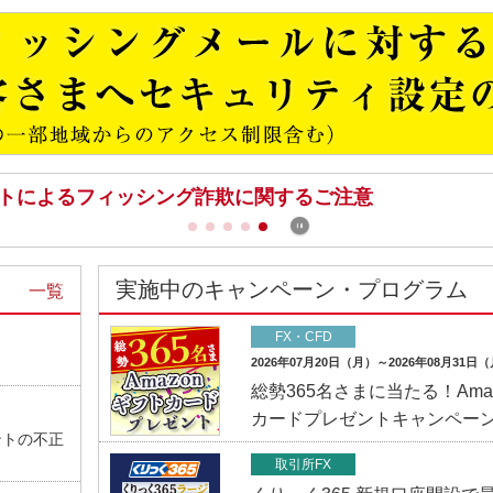
キュリティ強化のお願い）
トによるフィッシング詐欺に関するご注意
実施中のキャンペーン・プログラム
一覧
FX・CFD
2026年07月20日（月）～2026年08月31日
総勢365名さまに当たる！Ama
カードプレゼントキャンペー
ントの不正
取引所FX