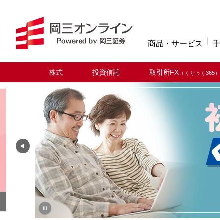
商品・サービス
株式
投資信託
取引所FX
（くりっく365）
取扱商品
岡三オンライン