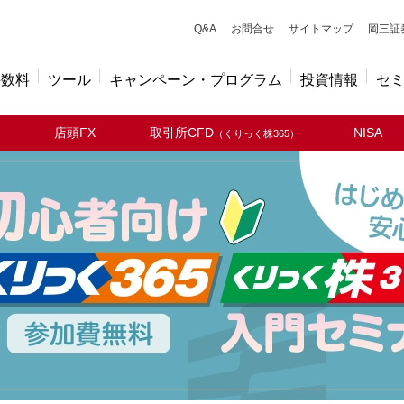
キューアンドエー
Q&A
お問合せ
サイトマップ
岡三証
手数料
ツール
キャンペーン・プログラム
投資情報
セ
店頭FX
取引所CFD
NISA
（くりっく株365）