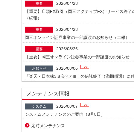
2026/04/28
重要
【重要】店頭FX取引（岡三アクティブFX）サービス終了
（続報）
2026/04/28
重要
岡三オンライン証券事業の一部譲渡のお知らせ（二報）
2026/03/26
重要
【重要】岡三オンライン証券事業の一部譲渡のお知らせ
2026/08/06
お知らせ
「楽天・日本株3.8倍ベアIII」の信託終了（満期償還）に
付停止のお知らせ
メンテナンス情報
2026/08/06
お知らせ
表示灯株式会社、MIRARTH不動産投資法人のオンライン
2026/08/07
システム
介動画）を公開いたしました
システムメンテナンスのご案内（8月8日）
2026/08/05
お知らせ
定時メンテナンス
ギグワークス株式会社のオンラインIR（企業紹介動画）