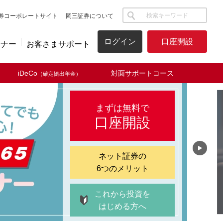
サイト内検索
券コーポレートサイト
岡三証券について
ログイン
口座開設
ミナー
お客さまサポート
iDeCo
対面サポートコース
（確定拠出年金）
まずは無料で
口座開設
ネット証券の
6つのメリット
これから投資を
はじめる方へ