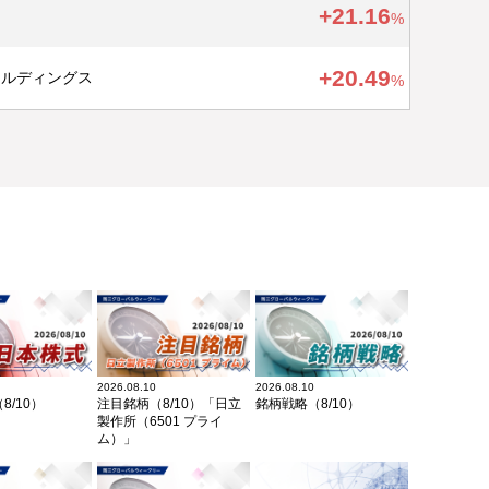
プラス
+
21.16
%
プラス
+
20.49
ールディングス
%
2026.08.10
2026.08.10
8/10）
注目銘柄（8/10）「日立
銘柄戦略（8/10）
製作所（6501 プライ
ム）」