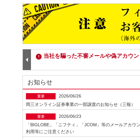
ログイン通知メール設定のご案内（セ
当社を騙った不審メールや偽アカウン
お知らせ
2026/06/26
重要
岡三オンライン証券事業の一部譲渡のお知らせ（三報）
2026/06/23
重要
「BIGLOBE」「ニフティ」「JCOM」等のメールアカウ
利用等にご注意ください