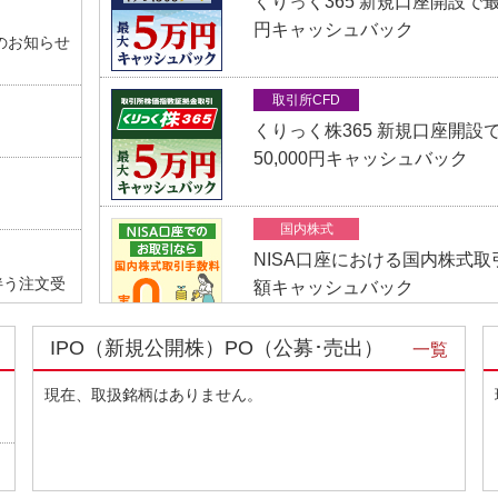
くりっく365 新規口座開設で最大
円キャッシュバック
のお知らせ
取引所CFD
くりっく株365 新規口座開設
50,000円キャッシュバック
国内株式
NISA口座における国内株式取
伴う注文受
額キャッシュバック
IPO（新規公開株）PO（公募･売出）
一覧
国内株式
IR（企業紹
25歳以下、国内株式取引手数
現在、取扱銘柄はありません。
ッシュバックプログラム
を公開いた
国内株式