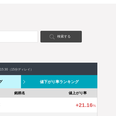
額キャッシ
検索する
月全額キャ
15:30
（15分ディレイ）
グ
値下がり率ランキング
銘柄名
値上がり率
プラス
+
21.16
薬
%