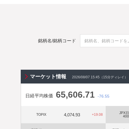
しました
2026/08/04
お知らせ
岡三オンライン株365（くりっく株365）2026年9月の取
のお知らせ
2026/08/03
重要
銘柄名/銘柄コード検索
銘柄名/銘柄コード
当社または当社グループ会社社員を装った者による投資勧
るご注意
2026/07/29
お知らせ
令和8年熊本地震に係る災害救助法の適用について
マーケット情報
2026/08/07 15:45
（15分ディレイ）
2026/07/28
お知らせ
BRANU株式会社のオンラインIR（企業紹介動画）を公開
65,606.71
た
日経平均株価
マイナス
-
76.55
2026/07/17
お知らせ
JPX
シップヘルスケアホールディングス株式会社のオンライン
4,074.93
プラス
TOPIX
+
19.08
400
紹介動画）を公開いたしました