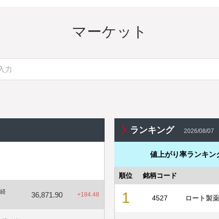
信用取引手数料 最大3カ月全
ュバック
マーケット
引時間変更
投資信託
ZEROファンドプログラム
誘に関す
口座開設
国内株式取引手数料 最大3カ
ランキング
2026/08/07
ッシュバック
いたしまし
値上がり率ランキン
口座開設
順位
銘柄コード
お友達紹介プログラム
日経
IR（企業
1
36,871.90
プラス
+
184.48
4527
ロート製