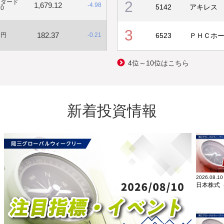
ンダード
2
1,679.12
マイナス
-
4.98
5142
アキレス
20
適用につい
3
182.37
マイナス
ロ円
-
0.21
6523
ＰＨＣホ
いたしまし
4位～10位はこちら
新着投資情報
2026.08.10
日本株式（