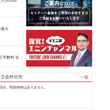
50,000
で最大
引手数料 全
立会外分売
一覧
料全額キャ
現在、取扱銘柄はありません。