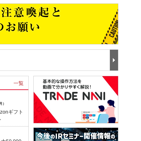
一覧
（月）
zonギフト
ン