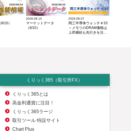
2026.08.10
2026.08.07
8/10）
マーケットデータ
岡三半導体ウォッチ＃33
（8/10）
～メモリのDRAM価格は
上昇継続も先行きを注視
～
くりっく365（取引所FX）
くりっく365とは
高金利通貨に注目！
くりっく365ラージ
取引ツール 特設サイト
Chart Plus