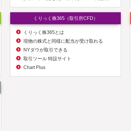
くりっく株365（取引所CFD）
くりっく株365とは
現物の株式と同様に配当が受け取れる
NYダウが取引できる
取引ツール 特設サイト
Chart Plus