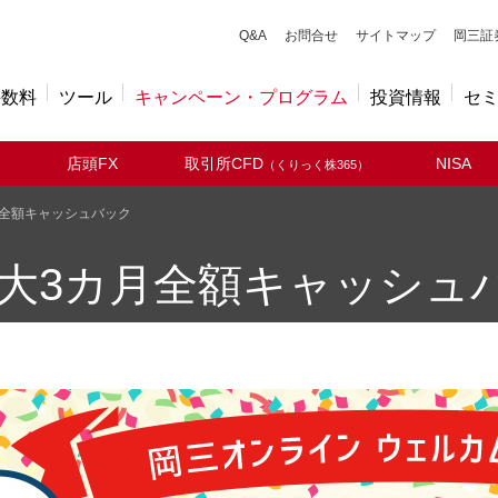
キューアンドエー
Q&A
お問合せ
サイトマップ
岡三証
手数料
ツール
キャンペーン・プログラム
投資情報
セ
店頭FX
取引所CFD
NISA
（くりっく株365）
月全額キャッシュバック
最大3カ月全額キャッシュ