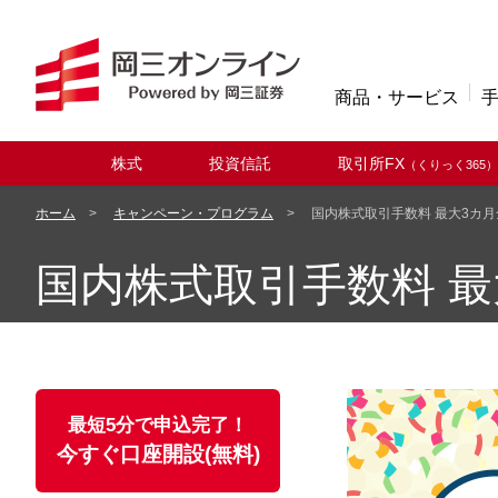
商品・サービス
株式
投資信託
取引所FX
（くりっく365）
取扱商品
ホーム
キャンペーン・プログラム
国内株式取引手数料 最大3カ
国内株式取引手数料 
最短5分で申込完了！
今すぐ口座開設(無料)