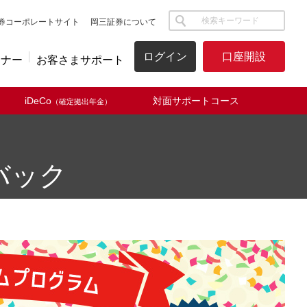
サイト内検索
券コーポレートサイト
岡三証券について
ログイン
口座開設
ミナー
お客さまサポート
iDeCo
対面サポートコース
（確定拠出年金）
バック