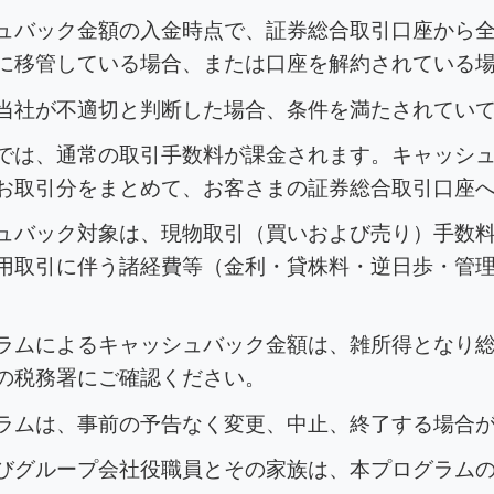
ュバック金額の入金時点で、証券総合取引口座から
に移管している場合、または口座を解約されている
当社が不適切と判断した場合、条件を満たされてい
では、通常の取引手数料が課金されます。キャッシ
お取引分をまとめて、お客さまの証券総合取引口座
ュバック対象は、現物取引（買いおよび売り）手数
用取引に伴う諸経費等（金利・貸株料・逆日歩・管
ラムによるキャッシュバック金額は、雑所得となり
の税務署にご確認ください。
ラムは、事前の予告なく変更、中止、終了する場合
びグループ会社役職員とその家族は、本プログラム