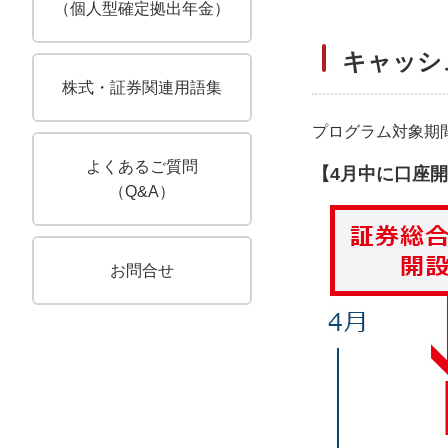
（個人型確定拠出年金）
キャッシ
株式・証券関連用語集
プログラム対象期
よくあるご質問
【4月中に口座
キューアンドエー
（
Q&A
）
お問合せ