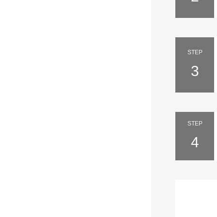
STEP
3
STEP
4