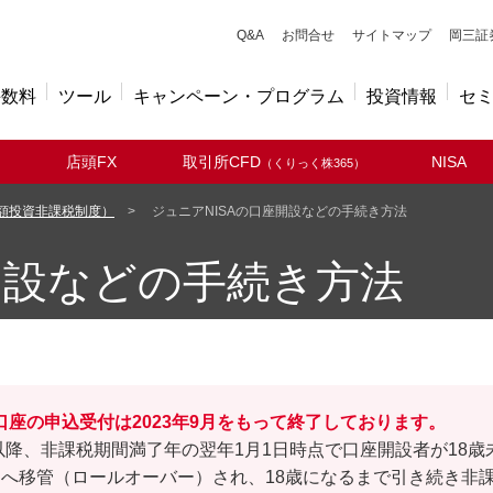
キューアンドエー
Q&A
お問合せ
サイトマップ
岡三証
手数料
ツール
キャンペーン・プログラム
投資情報
セ
店頭FX
取引所CFD
NISA
（くりっく株365）
少額投資非課税制度）
ジュニアNISAの口座開設などの手続き方法
開設などの手続き方法
A口座の申込受付は2023年9月をもって終了しております。
年以降、非課税期間満了年の翌年1月1日時点で口座開設者が18
へ移管（ロールオーバー）され、18歳になるまで引き続き非