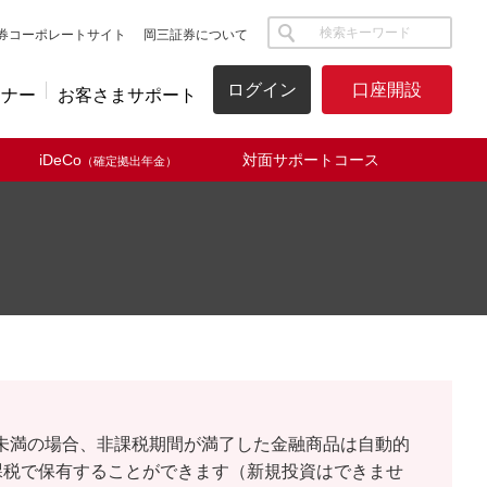
サイト内検索
券コーポレートサイト
岡三証券について
ログイン
口座開設
ミナー
お客さまサポート
iDeCo
対面サポートコース
（確定拠出年金）
歳未満の場合、非課税期間が満了した金融商品は自動的
課税で保有することができます（新規投資はできませ