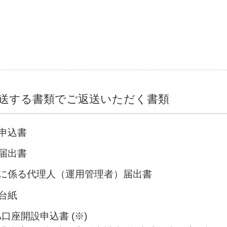
送する書類でご返送いただく書類
申込書
届出書
に係る代理人（運用管理者）届出書
台紙
A口座開設申込書 (※)