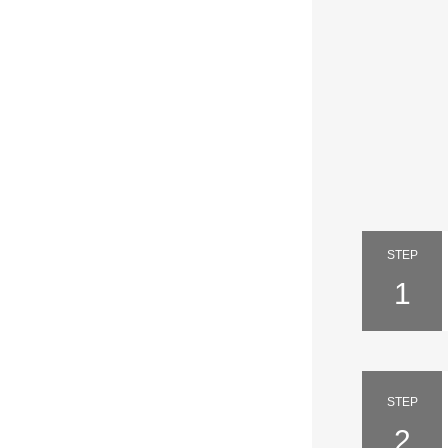
STEP
1
STEP
2