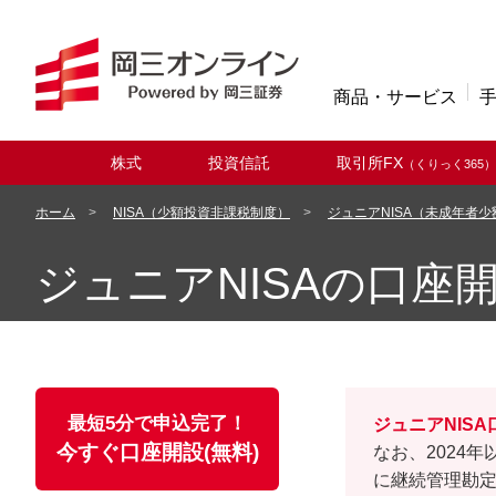
商品・サービス
株式
投資信託
取引所FX
（くりっく365）
取扱商品
ホーム
NISA（少額投資非課税制度）
ジュニアNISA（未成年者
ジュニアNISAの口座
最短5分で申込完了！
ジュニアNIS
今すぐ口座開設(無料)
なお、2024
に継続管理勘定