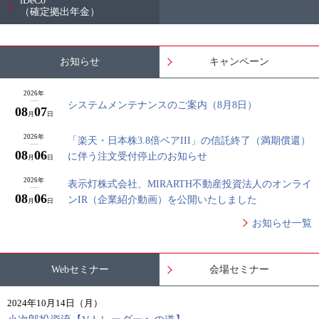
iDeCo
（確定拠出年金）
お知らせ
キャンペーン
2026年
システムメンテナンスのご案内（8月8日）
08
07
月
日
2026年
「楽天・日本株3.8倍ベアIII」の信託終了（満期償還）
08
06
に伴う注文受付停止のお知らせ
月
日
2026年
表示灯株式会社、MIRARTH不動産投資法人のオンライ
08
06
ンIR（企業紹介動画）を公開いたしました
月
日
お知らせ一覧
Webセミナー
会場セミナー
2024年10月14日（月）