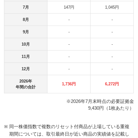
7月
147円
1,045円
8月
-
-
9月
-
-
10月
-
-
11月
-
-
12月
-
-
2026年
1,736円
6,272円
年間の合計
※2026年
7月
末時点の必要証拠金
9,430
円（1枚あたり）
※
同一株価指数で複数のリセット付商品が上場している重複
期間については、取引最終日が近い商品の実績値を記載し