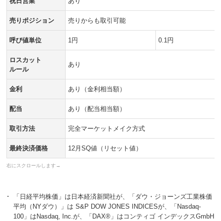
祝日営業
あり
売りポジション
売りからも取引可能
呼び値単位
1円
0.1円
ロスカット
あり
ルール
金利
あり（金利相当額）
配当
あり（配当相当額）
取引方法
完全マーケットメイク方式
最終決済価格
12月SQ値（リセット値）
･
「日経平均株価」は日本経済新聞社が、「ダウ・ジョーンズ工業株価
平均（NYダウ）」は S&P DOW JONES INDICESが、「Nasdaq-
100」はNasdaq, Inc.が、「DAX®」はコンティゴ インデックスGmbH