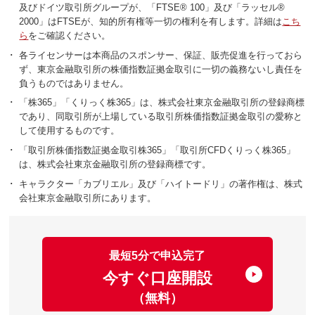
及びドイツ取引所グループが、「FTSE® 100」及び「ラッセル®
2000」はFTSEが、知的所有権等一切の権利を有します。詳細は
こち
ら
をご確認ください。
･
各ライセンサーは本商品のスポンサー、保証、販売促進を行っておら
ず、東京金融取引所の株価指数証拠金取引に一切の義務ないし責任を
負うものではありません。
･
「株365」「くりっく株365」は、株式会社東京金融取引所の登録商標
であり、同取引所が上場している取引所株価指数証拠金取引の愛称と
して使用するものです。
･
「取引所株価指数証拠金取引株365」「取引所CFDくりっく株365」
は、株式会社東京金融取引所の登録商標です。
･
キャラクター「カブリエル」及び「ハイトードリ」の著作権は、株式
会社東京金融取引所にあります。
最短5分で申込完了
今すぐ口座開設
（無料）