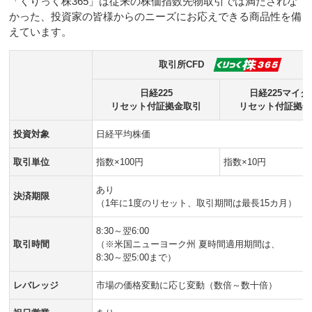
「くりっく株365」は従来の株価指数先物取引では満たされな
かった、投資家の皆様からのニーズにお応えできる商品性を備
えています。
取引所CFD
日経225
日経225マイク
リセット付証拠金取引
リセット付証拠金
投資対象
日経平均株価
取引単位
指数×100円
指数×10円
あり
決済期限
（1年に1度のリセット、取引期間は最長15カ月）
8:30～翌6:00
取引時間
（※米国ニューヨーク州 夏時間適用期間は、
8:30～翌5:00まで）
レバレッジ
市場の価格変動に応じ変動（数倍～数十倍）