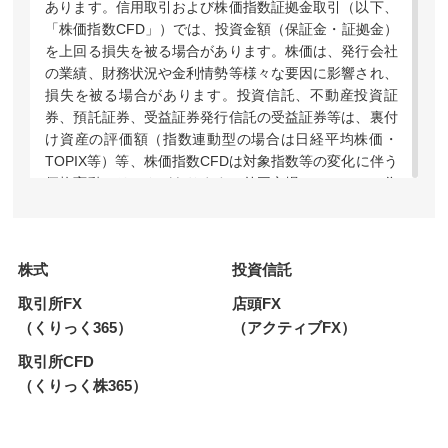
あります。信用取引および株価指数証拠金取引（以下、
「株価指数CFD」）では、投資金額（保証金・証拠金）
を上回る損失を被る場合があります。株価は、発行会社
の業績、財務状況や金利情勢等様々な要因に影響され、
損失を被る場合があります。投資信託、不動産投資証
券、預託証券、受益証券発行信託の受益証券等は、裏付
け資産の評価額（指数連動型の場合は日経平均株価・
TOPIX等）等、株価指数CFDは対象指数等の変化に伴う
価格変動のリスクがあります。外国市場については、為
替変動や地域情勢等により損失を被る場合があります。
上場投資信託（ETF）および指数連動証券（ETN）のう
ち、レバレッジ型・インバース型の価格の上昇率・下落
株式
投資信託
率は、2営業日以上の期間の場合、同期間の原指数の上
昇率・下落率に一定の倍率を乗じたものとは通常一致せ
取引所FX
店頭FX
ず、それが長期にわたり継続することにより、期待した
（くりっく365）
（アクティブFX）
投資効果が得られないおそれがあります。上場新株予約
権証券は、上場期間・権利行使期間が短期間の期限付き
取引所CFD
の有価証券であり、上場期間内に売却するか権利行使期
（くりっく株365）
間内に行使しなければその価値を失い、また、権利行使
による株式の取得には所定の金額の払込みが必要です。
株価指数CFDでは建玉を保有し続けることにより金利相