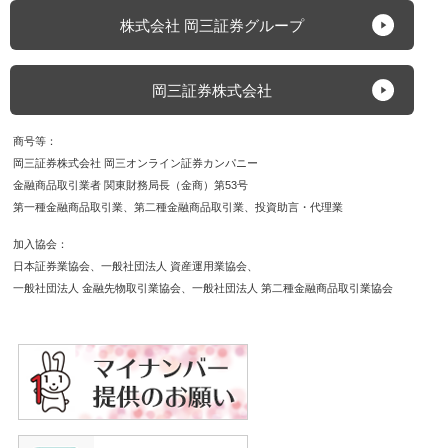
当額・配当相当額の受け払いが発生します。【FX】外
株式会社 岡三証券グループ
国為替証拠金取引（以下、「FX」）は預託した証拠金
の額を超える取引ができるため、対象通貨の為替相場の
変動により損益が大きく変動し、投資元本（証拠金）を
岡三証券株式会社
上回る損失を被る場合があります。外貨間取引は、対象
通貨の対円相場の変動により決済時の証拠金授受の額が
商号等
増減する可能性があります。対象通貨の金利変動等によ
岡三証券株式会社 岡三オンライン証券カンパニー
りスワップポイントの受取額が増減する可能性がありま
金融商品取引業者 関東財務局長（金商）第53号
す。ポジションを構成する金利水準が逆転した場合、ス
第一種金融商品取引業
第二種金融商品取引業
投資助言・代理業
ワップポイントの受取から支払に転じる可能性がありま
す。為替相場の急変時等に取引を行うことができず不測
加入協会
の損害が発生する可能性があります。【各商品共通】シ
日本証券業協会
一般社団法人 資産運用業協会
ステム、通信回線等の障害により発注、執行等ができず
一般社団法人 金融先物取引業協会
一般社団法人 第二種金融商品取引業協会
機会利益が失われる可能性があります。
保証金・証拠金
【信用】最低委託保証金30万円が必要です。信用取引は
委託保証金の額を上回る取引が可能であり、取引額の
30％以上の委託保証金が必要です。【株価指数CFD】
発注証拠金（必要証拠金）は、株価指数ごとに異なり、