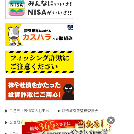
取引所により定められた証拠金基準額となります。Web
サイトで最新のものをご確認ください。【FX】個人の
お客様の発注証拠金（必要証拠金）は、取引所FXで
は、取引所が定める証拠金基準額に選択レバレッジコー
スに応じた所要額を加えた額とし、店頭FXでは、取引
金額（為替レート×取引数量）× 4%以上の額とします。
一部レバレッジコースの選択ができない場合がありま
す。法人のお客様の発注証拠金（必要証拠金）は、取引
所FXでは、取引所が定める証拠金基準額とし、店頭FX
では、取引金額（為替レート×取引数量）×金融先物取引
業協会が公表する数値とします。発注証拠金に対して、
取引所ＦＸでは、1取引単位（1万又は10万通貨）、店
頭FXでは、1取引単位（1,000通貨）の取引が可能で
す。発注証拠金・取引単位は通貨ごとに異なります。
Webサイトで最新のものをご確認ください。
手数料等諸費用の概要（表示は全て税込・上限金額）
ご意見・苦情等のお申出
証券取引等監視委員会
【日本株】取引手数料には1注文の約定代金に応じたワ
ンショットと1日の合計約定代金に応じた定額プランが
証券取引等監視委員会（情報受付）
国税庁
あります。ワンショットの上限手数料は現物取引で