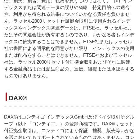
任、損失、損害、費用、義務を負うものではなく、（b）イン
デックスまたは関連データの誤りや省略、特定目的への適合
性、利用から得られる結果についていかなる責任も負いませ
ん。ラッセル2000リセット付証拠金取引に使用されるインデ
ックスやインデックス関連データは、FTSE社、ラッセル社ま
たはその関連会社が所有するものであり、いかなる者もインデ
ックスに依拠することはできません。FTSE社またはラッセル
社の書面による明示的な同意がない限り、インデックスの使用
または配布をすることはできません。FTSE社およびラッセル
社は、ラッセル2000リセット付証拠金取引およびそれに関連
する金融商品または派生商品の、宣伝、後援または承認をする
ものではありません。
DAX®
DAX®はコンティゴ インデックスGmbH及びドイツ取引所グル
ープ（以下「コンティゴ」）の登録商標です。DAX®リセット
付証拠金取引は、コンティゴにより保証、推奨、販売等いかな
る形においてもサポートされているものではありません。コン