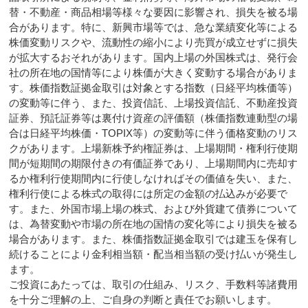
替・不動産・商品相場等様々な要因に影響され、損失を被る場
合があります。特に、新興市場等では、急な業績変化等による
株価変動リスクや、流動性の縮小により売買が成立せずに損失
が拡大するおそれがあります。国内上場の外国株式は、発行会
社の所在地の国情等により株価が大きく変動する場合がありま
す。株価指数証拠金取引は対象とする指数（日経平均株価等）
の変動等に伴う、また、投資信託、上場投資信託、不動産投資
証券、預託証券等は裏付け資産の評価額（株価指数連動型の場
合は日経平均株価・TOPIX等）の変動等に伴う価格変動のリス
クがあります。上場新株予約権証券は、上場期間・権利行使期
間が短期間の期限付きの有価証券であり、上場期間内に売却す
るか権利行使期間内に行使しなければその価値を失い、また、
権利行使による株式の取得には所定の金額の払込みが必要で
す。また、外国市場上場の株式、および外貨建て債券について
は、為替変動や市場の所在地の国情の変化等により損失を被る
場合があります。また、株価指数証拠金取引では建玉を保有し
続けることにより金利相当額・配当相当額の受け払いが発生し
ます。
ご投資にあたっては、取引の仕組み、リスク、手数料等諸費用
を十分ご理解の上、ご自身の判断と責任でお願いします。