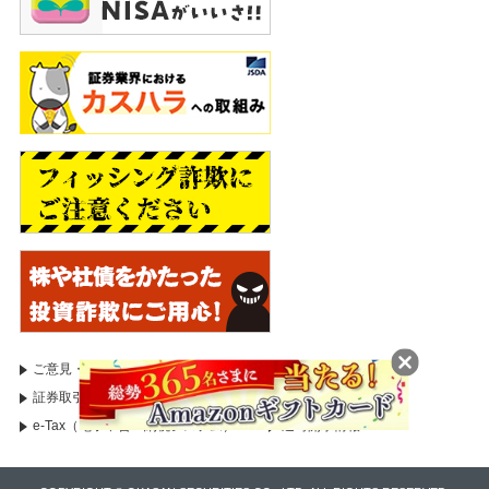
ご意見・苦情等のお申出
証券取引等監視委員会
証券取引等監視委員会（情報受付）
国税庁
e-Tax（電子申告・納税システム）
適時開示情報