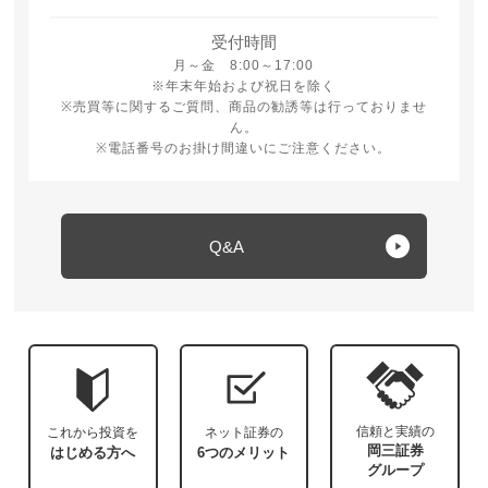
受付時間
月曜日から金曜日 8時から17時
月～金 8:00～17:00
※年末年始および祝日を除く
※売買等に関するご質問、商品の勧誘等は行っておりませ
ん。
※電話番号のお掛け間違いにご注意ください。
Q&A
信頼と実績の
これから投資を
ネット証券の
岡三証券
はじめる方へ
6つのメリット
グループ