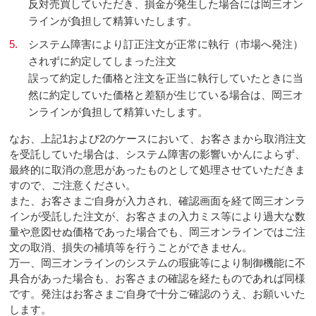
反対売買していただき、損金が発生した場合には岡三オン
ラインが負担して精算いたします。
5.
システム障害により訂正注文が正常に執行（市場へ発注）
されずに約定してしまった注文
誤って約定した価格と注文を正当に執行していたときに当
然に約定していた価格と差額が生じている場合は、岡三オ
ンラインが負担して精算いたします。
なお、上記1および2のケースにおいて、お客さまから取消注文
を受託していた場合は、システム障害の影響いかんによらず、
最終的に取消の意思があったものとして処理させていただきま
すので、ご注意ください。
また、お客さまご自身が入力され、確認画面を経て岡三オンラ
インが受託した注文が、お客さまの入力ミス等により過大な数
量や意図せぬ価格であった場合でも、岡三オンラインではご注
文の取消、損失の補填等を行うことができません。
万一、岡三オンラインのシステムの瑕疵等により制御機能に不
具合があった場合も、お客さまの確認を経たものであれば同様
です。発注はお客さまご自身で十分ご確認のうえ、お願いいた
します。