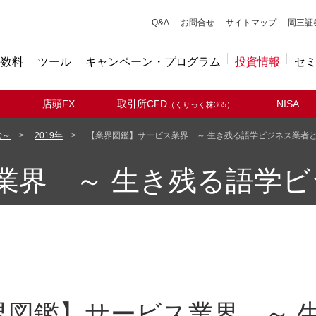
キューアンドエー
Q&A
お問合せ
サイトマップ
岡三証
手数料
ツール
キャンペーン・プログラム
投資情報
セ
店頭FX
取引所CFD
NISA
（くりっく株365）
む～
2019年
【業界図鑑】サービス業界 ～ 生き残る語学ビジネス業者
業界 ～ 生き残る語学
界図鑑】サービス業界 ～ 