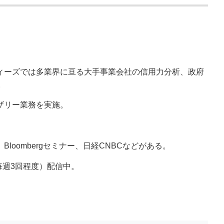
ィーズでは多業界に亘る大手事業会社の信用力分析、政府
。
ザリー業務を実施。
。
oombergセミナー、日経CNBCなどがある。
毎週3回程度）配信中。