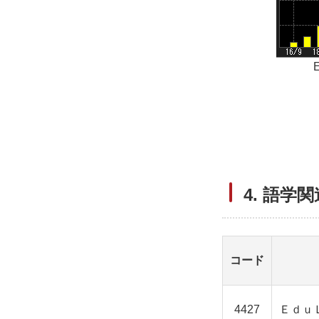
4. 語学
コード
4427
Ｅｄｕ