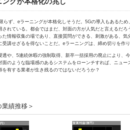
ーニングが本格化の兆し
学に限らず、eラーニングが本格化しそうだ。5Gの導入もあるた
用されている。都会ではまだ、対面の方が人気だと言えるだろ
った情報収集の場であり、直接質問ができる、刺激がある、気
に受講せざるを得ないことだ。eラーニングは、締め切りを作
浸透や、5連続休暇の強制取得、新卒一括採用の廃止により、今
対面のような臨場感のあるシステムをローンチすれば、ニュー
師を有する業者が生き残るのではないだろうか？
の業績推移＞