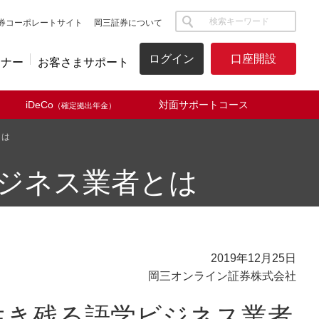
サイト内検索
券コーポレートサイト
岡三証券について
ログイン
口座開設
ミナー
お客さまサポート
iDeCo
対面サポートコース
（確定拠出年金）
とは
ビジネス業者とは
2019年12月25日
岡三オンライン証券株式会社
生き残る語学ビジネス業者