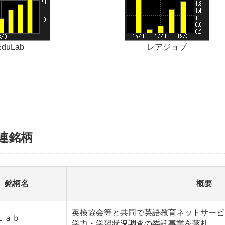
EduLab
レアジョブ
関連銘柄
銘柄名
概要
英検協会等と共同で英語教育ネットサービス
Ｌａｂ
学力・学習状況調査の委託事業を落札。