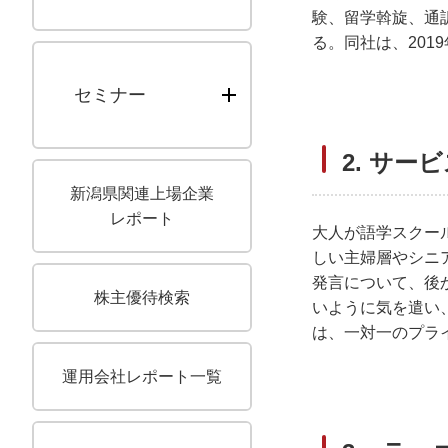
験、留学斡旋、通
る。同社は、201
セミナー
2. サー
新潟県関連上場企業
レポート
大人が語学スクー
しい主婦層やシニ
発言について、後
株主優待検索
いように気を遣い
は、一対一のプラ
運用会社レポート一覧