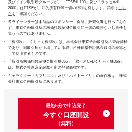
及びドイツ取引所グループが、「FTSE® 100」及び「ラッセル®
2000」はFTSEが、知的所有権等一切の権利を有します。詳細は
こち
ら
をご確認ください。
･
各ライセンサーは本商品のスポンサー、保証、販売促進を行っておら
ず、東京金融取引所の株価指数証拠金取引に一切の義務ないし責任を
負うものではありません。
･
「株365」「くりっく株365」は、株式会社東京金融取引所の登録商標
であり、同取引所が上場している取引所株価指数証拠金取引の愛称と
して使用するものです。
･
「取引所株価指数証拠金取引株365」「取引所CFDくりっく株365」
は、株式会社東京金融取引所の登録商標です。
･
キャラクター「カブリエル」及び「ハイトードリ」の著作権は、株式
会社東京金融取引所にあります。
最短5分で申込完了
今すぐ口座開設
（無料）