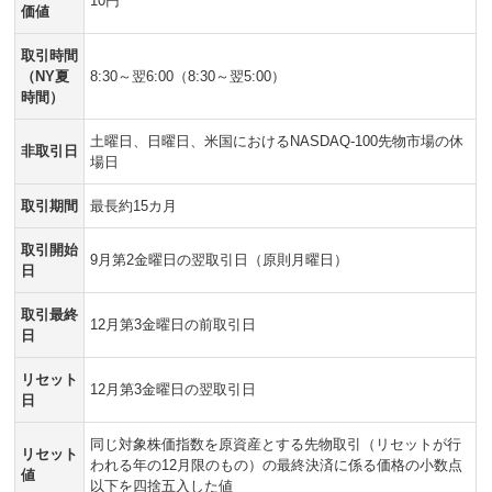
10円
価値
取引時間
（NY夏
8:30～翌6:00（8:30～翌5:00）
時間）
土曜日、日曜日、米国におけるNASDAQ-100先物市場の休
非取引日
場日
取引期間
最長約15カ月
取引開始
9月第2金曜日の翌取引日（原則月曜日）
日
取引最終
12月第3金曜日の前取引日
日
リセット
12月第3金曜日の翌取引日
日
同じ対象株価指数を原資産とする先物取引（リセットが行
リセット
われる年の12月限のもの）の最終決済に係る価格の小数点
値
以下を四捨五入した値