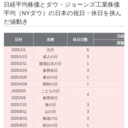
日経平均株価とダウ・ジョーンズ工業株価
平均（NYダウ）の日本の祝日・休日を挟ん
だ値動き
日経
日付
名称
休日日数
変動
2025/1/1
元日
6
2025/1/13
成人の日
3
2025/2/11
建国記念の日
1
2025/2/24
振替休日
3
2025/3/20
春分の日
1
2025/4/29
昭和の日
1
2025/5/5
こどもの日
4
2025/5/6
振替休日
2025/7/21
海の日
3
2025/8/11
山の日
3
2025/9/15
敬老の日
3
2025/9/23
秋分の日
1