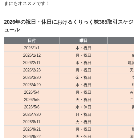
まにもオススメです！
2026年の祝日・休日におけるくりっく株365取引スケジ
ュール
日付
曜日
2026/1/1
木・祝日
2026/1/12
月・祝日
成
2026/2/11
水・祝日
建国
2026/2/23
月・祝日
天皇
2026/3/20
金・祝日
春
2026/4/29
水・祝日
昭
2026/5/4
月・祝日
みど
2026/5/5
火・祝日
こど
2026/5/6
水・休日
振
2026/7/20
月・祝日
海
2026/8/11
火・祝日
山
2026/9/21
月・祝日
敬
2026/9/22
火・休日
国民