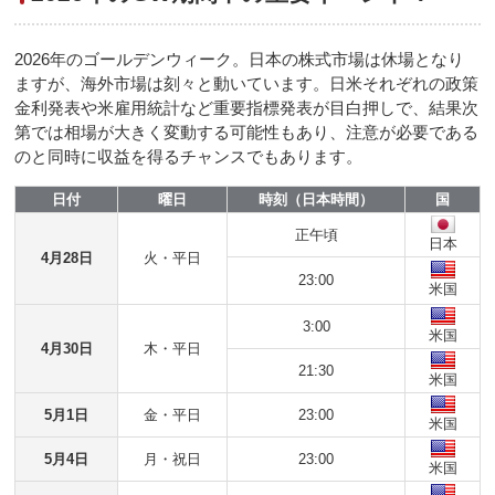
2026年のゴールデンウィーク。日本の株式市場は休場となり
ますが、海外市場は刻々と動いています。日米それぞれの政策
金利発表や米雇用統計など重要指標発表が目白押しで、結果次
第では相場が大きく変動する可能性もあり、注意が必要である
のと同時に収益を得るチャンスでもあります。
日付
曜日
時刻（日本時間）
国
正午頃
日本
4月28日
火・平日
23:00
米国
3:00
米国
4月30日
木・平日
21:30
米国
5月1日
金・平日
23:00
米国
5月4日
月・祝日
23:00
米国