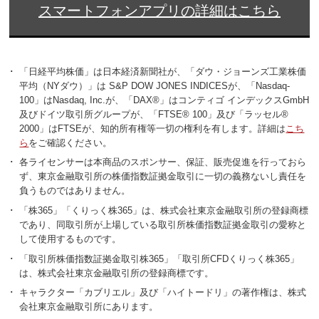
スマートフォンアプリの詳細はこちら
･
「日経平均株価」は日本経済新聞社が、「ダウ・ジョーンズ工業株価
平均（NYダウ）」は S&P DOW JONES INDICESが、「Nasdaq-
100」はNasdaq, Inc.が、「DAX®」はコンティゴ インデックスGmbH
及びドイツ取引所グループが、「FTSE® 100」及び「ラッセル®
2000」はFTSEが、知的所有権等一切の権利を有します。詳細は
こち
ら
をご確認ください。
･
各ライセンサーは本商品のスポンサー、保証、販売促進を行っておら
ず、東京金融取引所の株価指数証拠金取引に一切の義務ないし責任を
負うものではありません。
･
「株365」「くりっく株365」は、株式会社東京金融取引所の登録商標
であり、同取引所が上場している取引所株価指数証拠金取引の愛称と
して使用するものです。
･
「取引所株価指数証拠金取引株365」「取引所CFDくりっく株365」
は、株式会社東京金融取引所の登録商標です。
･
キャラクター「カブリエル」及び「ハイトードリ」の著作権は、株式
会社東京金融取引所にあります。