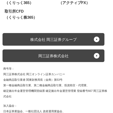
（くりっく365）
（アクティブFX）
取引所CFD
（くりっく株365）
株式会社 岡三証券グループ
岡三証券株式会社
商号等
岡三証券株式会社 岡三オンライン証券カンパニー
金融商品取引業者 関東財務局長（金商）第53号
第一種金融商品取引業
第二種金融商品取引業
投資助言・代理業
確定拠出年金運営管理機関登録票 確定拠出年金運営管理業 登録番号667 岡三証券株
式会社
加入協会
日本証券業協会
一般社団法人 資産運用業協会