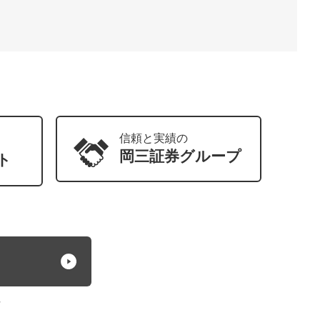
信頼と実績の
岡三証券
グループ
ト
方