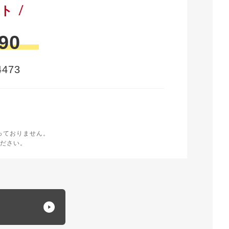
ート
90
473
時
く
っておりません。
ださい。