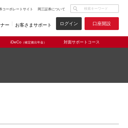
サイト内検索
券コーポレートサイト
岡三証券について
ログイン
口座開設
ミナー
お客さまサポート
iDeCo
対面サポートコース
（確定拠出年金）