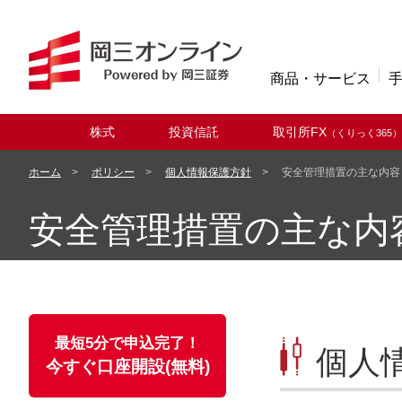
商品・サービス
株式
投資信託
取引所FX
（くりっく365）
取扱商品
ホーム
ポリシー
個人情報保護方針
安全管理措置の主な内容
安全管理措置の主な内
最短5分で申込完了！
個人
今すぐ口座開設(無料)