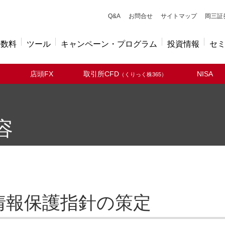
キューアンドエー
Q&A
お問合せ
サイトマップ
岡三証
手数料
ツール
キャンペーン・プログラム
投資情報
セ
店頭FX
取引所CFD
NISA
（くりっく株365）
容
情報保護指針の策定