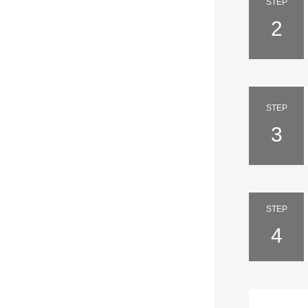
STEP
2
STEP
3
STEP
4