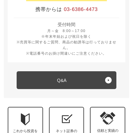
携帯からは
03-6386-4473
受付時間
月曜日から金曜日 8時から17時
月～金 8:00～17:00
※年末年始および祝日を除く
※売買等に関するご質問、商品の勧誘等は行っておりませ
ん。
※電話番号のお掛け間違いにご注意ください。
Q&A
信頼と実績の
これから投資を
ネット証券の