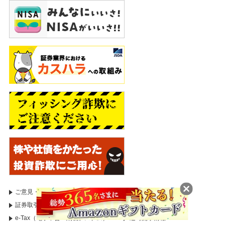
ご意見・苦情等のお申出
証券取引等監視委員会
証券取引等監視委員会（情報受付）
国税庁
e-Tax（電子申告・納税システム）
適時開示情報