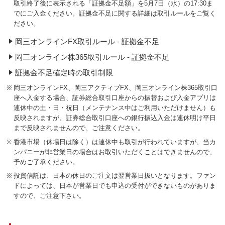
取引終了後に表示される「証拠金不足額」を5月7日（水）の17:30ま
でにご入金ください。証拠金不足に関する詳細は取引ルールをご覧く
ださい。
岡三オンラインFX取引ルール - 証拠金不足
岡三オンライン株365取引ルール - 証拠金不足
証拠金不足確定時の取引制限
※
岡三オンラインFX、岡三アクティブFX、岡三オンライン株365取引口
座へ入金する場合、証券総合取引口座からの振替および入金アプリは
連休中の土・日・祝日（メンテナンス中はご利用いただけません）も
反映されますが、証券総合取引口座への銀行振込入金は連休明け平日
まで反映されませんので、ご注意ください。
※
香港市場（休場日は除く）は連休中も取引が行われていますが、当カ
ンパニーが非営業日の場合はお取引いただくことはできませんので、
予めご了承ください。
※
投資信託は、日本の休日のご注文は翌営業日扱いとなります。ファン
ドによっては、日本が営業日でも申込の受付ができないものがありま
すので、ご注意下さい。