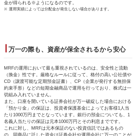
金が得られる※ようになるのです。
※
運用実績によっては分配金が発生しない場合があります。
万一の際も、資産が保全されるから安心
MRFの運用において最も重視されているのは、安全性と流動
（換金）性です。厳格なルールに従って、格付の高い公社債や
CD（譲渡可能な定期預金証書）、CP（企業が発行する無担保
約束手形）などの短期金融商品で運用を行っており、株式は一
切組み入れていません。
また、口座を開いている証券会社が万一破綻した場合における
「預かり金」の保証は、投資者保護基金によってお客様1人当
たり1000万円までとなっています。銀行の預金についても、1
名義人当たりの保証は元本1000万円とその利息までです。
これに対し、MRFは元本保証のない投資信託ではあるもの
の、同商品に託した資金は証券会社や運用会社に万一のことが