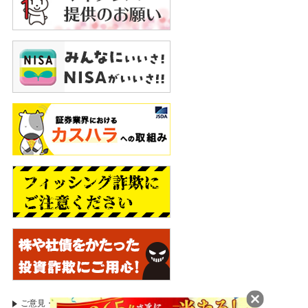
委託保証金の額を上回る取引が可能であり、取引額の
30％以上の委託保証金が必要です。【株価指数CFD】
発注証拠金（必要証拠金）は、株価指数ごとに異なり、
取引所により定められた証拠金基準額となります。Web
サイトで最新のものをご確認ください。【FX】個人の
お客様の発注証拠金（必要証拠金）は、取引所FXで
は、取引所が定める証拠金基準額に選択レバレッジコー
スに応じた所要額を加えた額とし、店頭FXでは、取引
金額（為替レート×取引数量）× 4%以上の額とします。
一部レバレッジコースの選択ができない場合がありま
す。法人のお客様の発注証拠金（必要証拠金）は、取引
所FXでは、取引所が定める証拠金基準額とし、店頭FX
では、取引金額（為替レート×取引数量）×金融先物取引
業協会が公表する数値とします。発注証拠金に対して、
取引所ＦＸでは、1取引単位（1万又は10万通貨）、店
頭FXでは、1取引単位（1,000通貨）の取引が可能で
す。発注証拠金・取引単位は通貨ごとに異なります。
Webサイトで最新のものをご確認ください。
手数料等諸費用の概要（表示は全て税込・上限金額）
ご意見・苦情等のお申出
証券取引等監視委員会