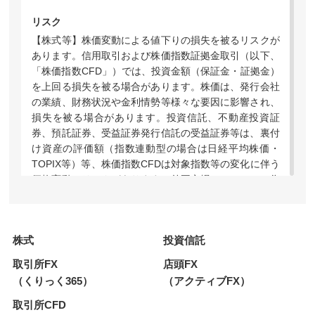
リスク
【株式等】株価変動による値下りの損失を被るリスクが
あります。信用取引および株価指数証拠金取引（以下、
「株価指数CFD」）では、投資金額（保証金・証拠金）
を上回る損失を被る場合があります。株価は、発行会社
の業績、財務状況や金利情勢等様々な要因に影響され、
損失を被る場合があります。投資信託、不動産投資証
券、預託証券、受益証券発行信託の受益証券等は、裏付
け資産の評価額（指数連動型の場合は日経平均株価・
TOPIX等）等、株価指数CFDは対象指数等の変化に伴う
価格変動のリスクがあります。外国市場については、為
替変動や地域情勢等により損失を被る場合があります。
上場投資信託（ETF）および指数連動証券（ETN）のう
ち、レバレッジ型・インバース型の価格の上昇率・下落
株式
投資信託
率は、2営業日以上の期間の場合、同期間の原指数の上
昇率・下落率に一定の倍率を乗じたものとは通常一致せ
取引所FX
店頭FX
ず、それが長期にわたり継続することにより、期待した
（くりっく365）
（アクティブFX）
投資効果が得られないおそれがあります。上場新株予約
権証券は、上場期間・権利行使期間が短期間の期限付き
取引所CFD