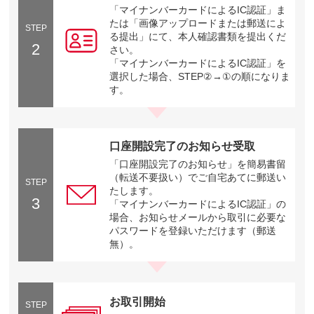
「マイナンバーカードによるIC認証」ま
たは「画像アップロードまたは郵送によ
STEP
る提出」にて、本人確認書類を提出くだ
2
さい。
「マイナンバーカードによるIC認証」を
選択した場合、STEP②→①の順になりま
す。
口座開設完了のお知らせ受取
「口座開設完了のお知らせ」を簡易書留
（転送不要扱い）でご自宅あてに郵送い
STEP
たします。
3
「マイナンバーカードによるIC認証」の
場合、お知らせメールから取引に必要な
パスワードを登録いただけます（郵送
無）。
お取引開始
STEP