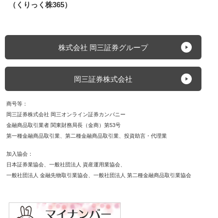
の有価証券であり、上場期間内に売却するか権利行使期
（くりっく株365）
間内に行使しなければその価値を失い、また、権利行使
による株式の取得には所定の金額の払込みが必要です。
株価指数CFDでは建玉を保有し続けることにより金利相
当額・配当相当額の受け払いが発生します。【FX】外
株式会社 岡三証券グループ
国為替証拠金取引（以下、「FX」）は預託した証拠金
の額を超える取引ができるため、対象通貨の為替相場の
変動により損益が大きく変動し、投資元本（証拠金）を
岡三証券株式会社
上回る損失を被る場合があります。外貨間取引は、対象
通貨の対円相場の変動により決済時の証拠金授受の額が
商号等
増減する可能性があります。対象通貨の金利変動等によ
岡三証券株式会社 岡三オンライン証券カンパニー
りスワップポイントの受取額が増減する可能性がありま
金融商品取引業者 関東財務局長（金商）第53号
す。ポジションを構成する金利水準が逆転した場合、ス
第一種金融商品取引業
第二種金融商品取引業
投資助言・代理業
ワップポイントの受取から支払に転じる可能性がありま
す。為替相場の急変時等に取引を行うことができず不測
加入協会
の損害が発生する可能性があります。【各商品共通】シ
日本証券業協会
一般社団法人 資産運用業協会
ステム、通信回線等の障害により発注、執行等ができず
一般社団法人 金融先物取引業協会
一般社団法人 第二種金融商品取引業協会
機会利益が失われる可能性があります。
保証金・証拠金
【信用】最低委託保証金30万円が必要です。信用取引は