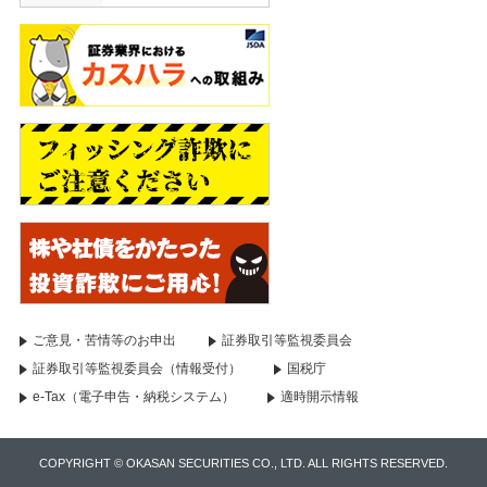
ご意見・苦情等のお申出
証券取引等監視委員会
証券取引等監視委員会（情報受付）
国税庁
e-Tax（電子申告・納税システム）
適時開示情報
COPYRIGHT © OKASAN SECURITIES CO., LTD. ALL RIGHTS RESERVED.