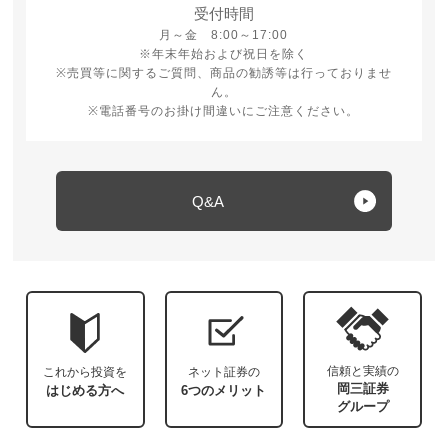
受付時間
月曜日から金曜日 8時から17時
月～金 8:00～17:00
※年末年始および祝日を除く
※売買等に関するご質問、商品の勧誘等は行っておりませ
ん。
※電話番号のお掛け間違いにご注意ください。
Q&A
信頼と実績の
これから投資を
ネット証券の
岡三証券
はじめる方へ
6つのメリット
グループ